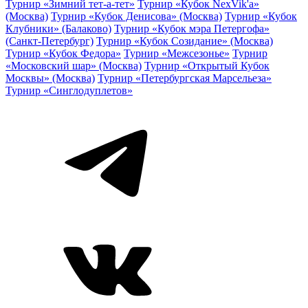
Турнир «Зимний тет-а-тет»
Турнир «Кубок NexVik'a»
(Москва)
Турнир «Кубок Денисова» (Москва)
Турнир «Кубок
Клубники» (Балаково)
Турнир «Кубок мэра Петергофа»
(Санкт-Петербург)
Турнир «Кубок Созидание» (Москва)
Турнир «Кубок Федора»
Турнир «Межсезонье»
Турнир
«Московский шар» (Москва)
Турнир «Открытый Кубок
Москвы» (Москва)
Турнир «Петербургская Марсельеза»
Турнир «Синглодуплетов»