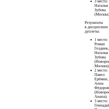
3 место:
Наталья
Зубова
(Москва)
Результаты
в дисциплине
дуплеты:
1 место:
Роман
Гелдиев,
Наталья
Зубова
(Новоро
Москва)
2 место:
Павел
Ерёмин,
Анна
Фёдоров
(Новоро
Анапа);
3 место:
Геннади