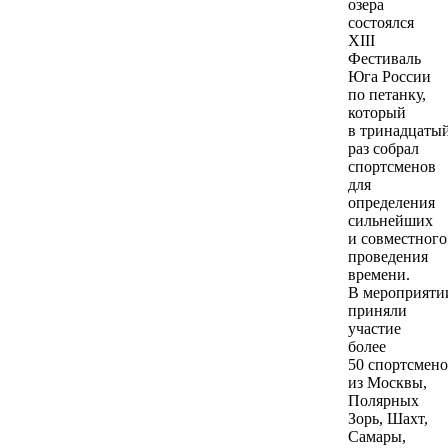
озера
состоялся
XIII
Фестиваль
Юга России
по петанку,
который
в тринадцаты
раз собрал
спортсменов
для
определения
сильнейших
и совместного
проведения
времени.
В мероприяти
приняли
участие
более
50 спортсмен
из Москвы,
Полярных
Зорь, Шахт,
Самары,