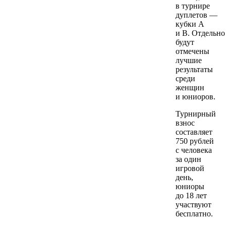
в турнире
дуплетов —
кубки A
и B. Отдельно
будут
отмечены
лучшие
результаты
среди
женщин
и юниоров.
Турнирный
взнос
составляет
750 рублей
с человека
за один
игровой
день,
юниоры
до 18 лет
участвуют
бесплатно.