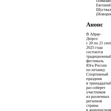
Помазан
Евгений
Шуствал
(Новоро
Анонс
В Абрау-
Дюрсо
с 20 по 21 сен
2025 года
состоится
традиционны
фестиваль
Юга России
по петанку.
Спортивный
праздник
в тринадцаты
раз соберет
участников
из различных
регионов
страны
в живописном