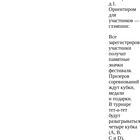
д.1.
Ориентиром
для
участников —
глэмпинг.
Все
зарегистриро
участники
получат
памятные
значки
фестиваля.
Призеров
соревнований
ждут кубки,
медали
и подарки.
В турнире
тет-а-тет
будут
разыгрыватьс
четыре кубка
(A, B,
C и D),