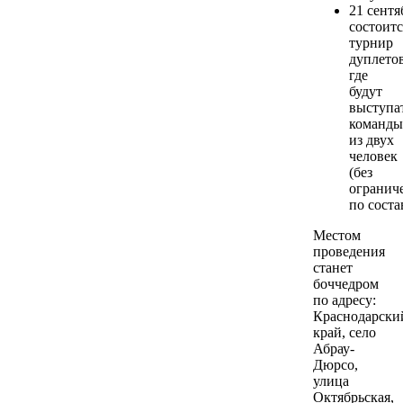
21 сентя
состоитс
турнир
дуплетов
где
будут
выступа
команды
из двух
человек
(без
огранич
по соста
Местом
проведения
станет
боччедром
по адресу:
Краснодарски
край, село
Абрау-
Дюрсо,
улица
Октябрьская,