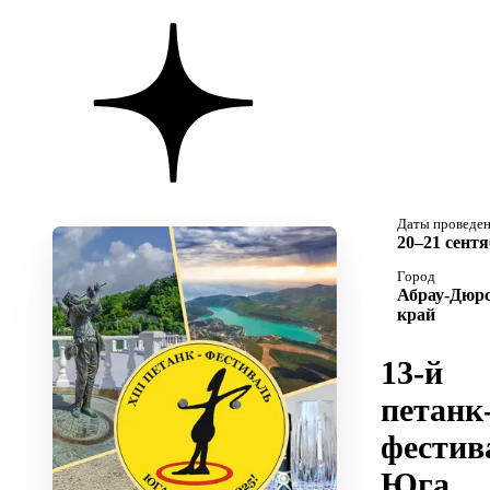
Даты проведе
20–21 сентя
Город
Абрау-Дюрс
край
13-й
петанк
фестив
Юга