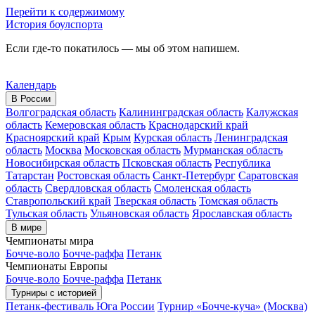
Перейти к содержимому
История боулспорта
Если где-то покатилось — мы об этом напишем.
Календарь
В России
Волгоградская область
Калининградская область
Калужская
область
Кемеровская область
Краснодарский край
Красноярский край
Крым
Курская область
Ленинградская
область
Москва
Московская область
Мурманская область
Новосибирская область
Псковская область
Республика
Татарстан
Ростовская область
Санкт-Петербург
Саратовская
область
Свердловская область
Смоленская область
Ставропольский край
Тверская область
Томская область
Тульская область
Ульяновская область
Ярославская область
В мире
Чемпионаты мира
Бочче-воло
Бочче-раффа
Петанк
Чемпионаты Европы
Бочче-воло
Бочче-раффа
Петанк
Турниры с историей
Петанк-фестиваль Юга России
Турнир «Бочче-куча» (Москва)