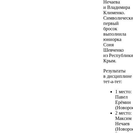
Нечаева
и Владимира
Клименко.
Символическ
первый
бросок
выполнила
юниорка
Соня
Шевченко
из Республик
Крым.
Результаты
в дисциплине
тет-а-тет:
1 место:
Павел
Ерёмин
(Новоро
2 место:
Максим
Нечаев
(Новоро