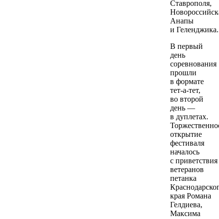
Ставрополя,
Новороссийск
Анапы
и Геленджика.
В первый
день
соревнования
прошли
в формате
тет-а-тет,
во второй
день —
в дуплетах.
Торжественно
открытие
фестиваля
началось
с приветствия
ветеранов
петанка
Краснодарско
края Романа
Гелдиева,
Максима