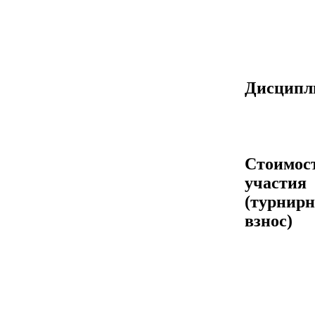
Дисцип
Стоимос
участия
(турнир
взнос)