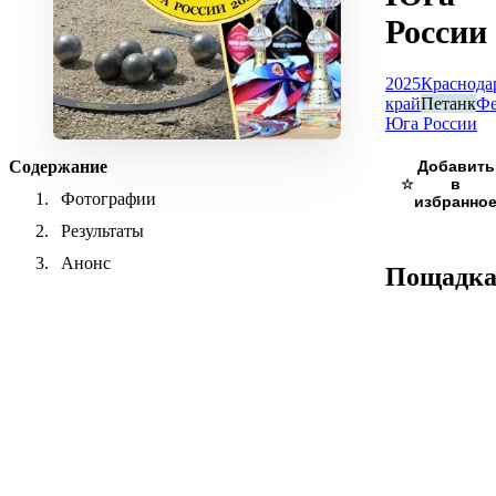
России
2025
Краснода
край
Петанк
Фе
Юга России
Содержание
☆
Фотографии
Результаты
Анонс
Пощадк