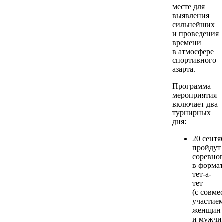
месте для
выявления
сильнейших
и проведения
времени
в атмосфере
спортивного
азарта.
Программа
мероприятия
включает два
турнирных
дня:
20 сентя
пройдут
соревно
в форма
тет-а-
тет
(с совм
участие
женщин
и мужчи