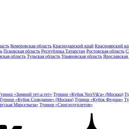
ласть
Кемеровская область
Краснодарский край
Красноярский кр
ть
Псковская область
Республика Татарстан
Ростовская область
С
ская область
Тульская область
Ульяновская область
Ярославская 
Турнир «Зимний тет-а-тет»
Турнир «Кубок NexVik'a» (Москва)
Ту
Турнир «Кубок Созидание» (Москва)
Турнир «Кубок Федора»
Ту
ргская Марсельеза»
Турнир «Синглодуплетов»