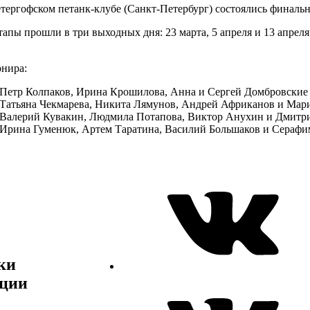
етергофском петанк-клубе (Санкт-Петербург) состоялись финаль
апы прошли в три выходных дня: 23 марта, 5 апреля и 13 апреля
рнира:
: Петр Колпаков, Ирина Крошилова, Анна и Сергей Домбровские 
 Татьяна Чекмарева, Никита Лямунов, Андрей Африканов и Мари
: Валерий Кувакин, Людмила Потапова, Виктор Анухин и Дмитр
Ирина Гуменюк, Артем Таратина, Василий Большаков и Серафи
ки
ции