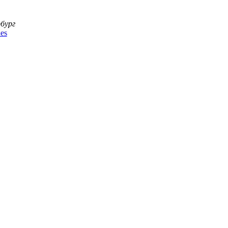
бург
es