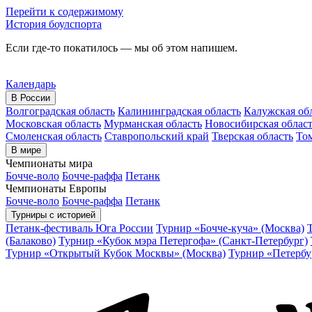
Перейти к содержимому
История боулспорта
Если где-то покатилось — мы об этом напишем.
Календарь
В России
Волгоградская область
Калининградская область
Калужская об
Московская область
Мурманская область
Новосибирская облас
Смоленская область
Ставропольский край
Тверская область
Том
В мире
Чемпионаты мира
Бочче-воло
Бочче-раффа
Петанк
Чемпионаты Европы
Бочче-воло
Бочче-раффа
Петанк
Турниры с историей
Петанк-фестиваль Юга России
Турнир «Бочче-куча» (Москва)
(Балаково)
Турнир «Кубок мэра Петергофа» (Санкт-Петербург)
Турнир «Открытый Кубок Москвы» (Москва)
Турнир «Петербу