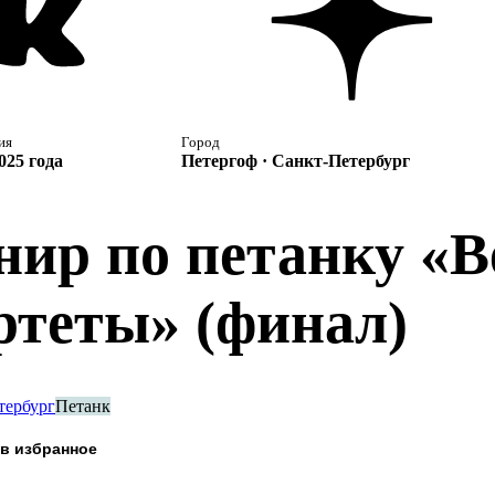
ия
Город
025 года
Петергоф · Санкт-Петербург
нир по петанку «В
ртеты» (финал)
тербург
Петанк