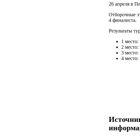
26 апреля в П
Отборочные эт
4 финалиста.
Результаты ту
1 место
2 место:
3 место
4 место:
Источни
информа