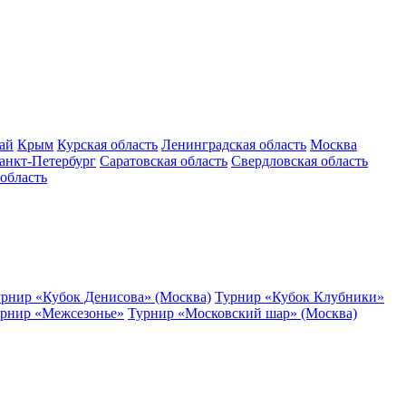
ай
Крым
Курская область
Ленинградская область
Москва
анкт-Петербург
Саратовская область
Свердловская область
область
рнир «Кубок Денисова» (Москва)
Турнир «Кубок Клубники»
рнир «Межсезонье»
Турнир «Московский шар» (Москва)