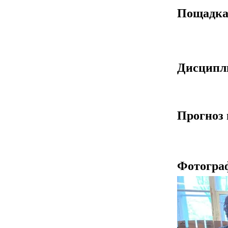
Пощадк
Дисцип
Прогноз 
Фотогра