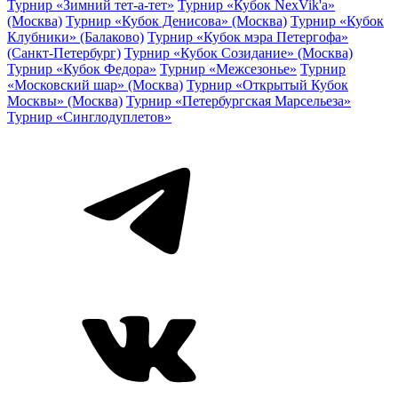
Турнир «Зимний тет-а-тет»
Турнир «Кубок NexVik'a»
(Москва)
Турнир «Кубок Денисова» (Москва)
Турнир «Кубок
Клубники» (Балаково)
Турнир «Кубок мэра Петергофа»
(Санкт-Петербург)
Турнир «Кубок Созидание» (Москва)
Турнир «Кубок Федора»
Турнир «Межсезонье»
Турнир
«Московский шар» (Москва)
Турнир «Открытый Кубок
Москвы» (Москва)
Турнир «Петербургская Марсельеза»
Турнир «Синглодуплетов»