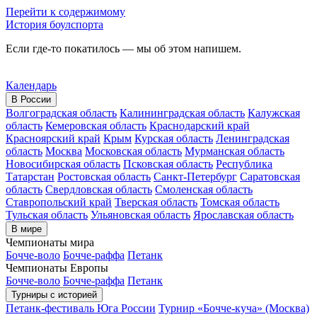
Перейти к содержимому
История боулспорта
Если где-то покатилось — мы об этом напишем.
Календарь
В России
Волгоградская область
Калининградская область
Калужская
область
Кемеровская область
Краснодарский край
Красноярский край
Крым
Курская область
Ленинградская
область
Москва
Московская область
Мурманская область
Новосибирская область
Псковская область
Республика
Татарстан
Ростовская область
Санкт-Петербург
Саратовская
область
Свердловская область
Смоленская область
Ставропольский край
Тверская область
Томская область
Тульская область
Ульяновская область
Ярославская область
В мире
Чемпионаты мира
Бочче-воло
Бочче-раффа
Петанк
Чемпионаты Европы
Бочче-воло
Бочче-раффа
Петанк
Турниры с историей
Петанк-фестиваль Юга России
Турнир «Бочче-куча» (Москва)