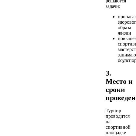
решаются
задачи:
пропага
здорово
образа
жизни
повыше
спортив
мастерст
занима
боулспо
3.
Место и
сроки
проведе
Турнир
проводится
на
спортивной
площадке