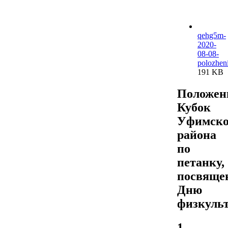
qehg5m-
2020-
08-08-
polozhen
191 KB
Положен
Кубок
Уфимско
района
по
петанку,
посвяще
Дню
физкуль
1.