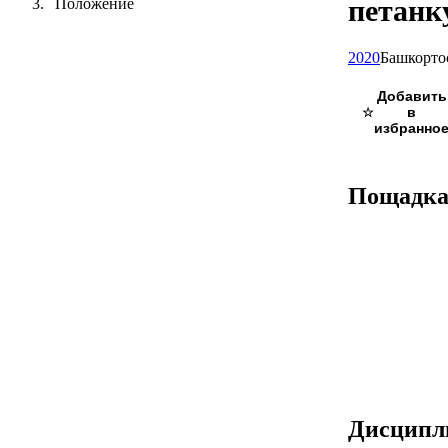
петанк
Положение
2020
Башкорто
☆
Пощадк
Дисцип