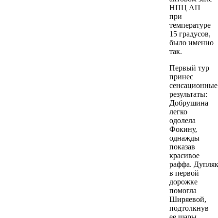
НПЦ АП
при
т
емпературе
15 градусов,
было именно
так.
Первый тур
принес
сенсационные
результаты:
Добрушина
легко
одолела
Фокину,
однажды
показав
красивое
раффа. Дупля
в первой
дорожке
помогла
Ширяевой,
подтолкнув
ее шары,