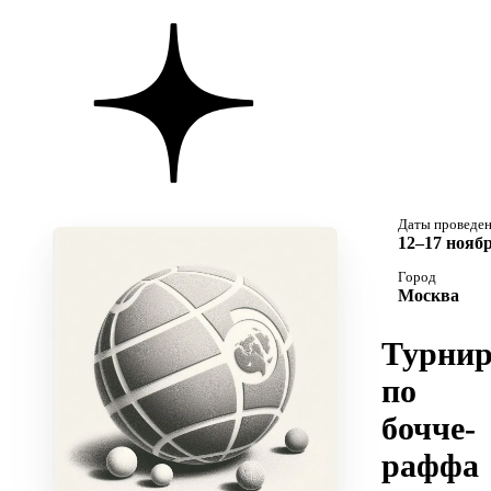
Даты проведе
12–17 ноябр
Город
Москва
Турни
по
бочче-
раффа