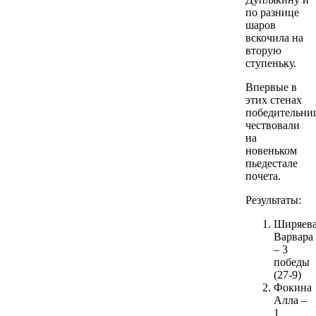
по разнице
шаров
вскочила на
вторую
ступеньку.
Впервые в
этих стенах
победительни
чествовали
на
новеньком
пьедестале
почета.
Результаты:
Ширяев
Варвара
– 3
победы
(27-9)
Фокина
Алла –
1