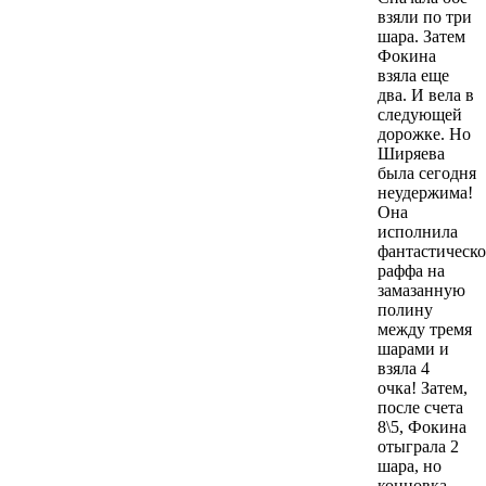
взяли по три
шара. Затем
Фокина
взяла еще
два. И вела в
следующей
дорожке. Но
Ширяева
была сегодня
неудержима!
Она
исполнила
фантастическо
раффа на
замазанную
полину
между тремя
шарами и
взяла 4
очка! Затем,
после счета
8\5, Фокина
отыграла 2
шара, но
концовка