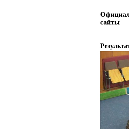
Официа
сайты
Результа