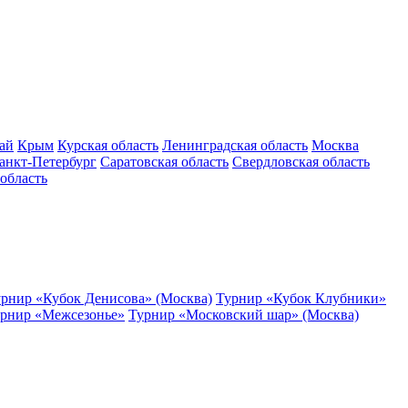
ай
Крым
Курская область
Ленинградская область
Москва
анкт-Петербург
Саратовская область
Свердловская область
область
рнир «Кубок Денисова» (Москва)
Турнир «Кубок Клубники»
рнир «Межсезонье»
Турнир «Московский шар» (Москва)