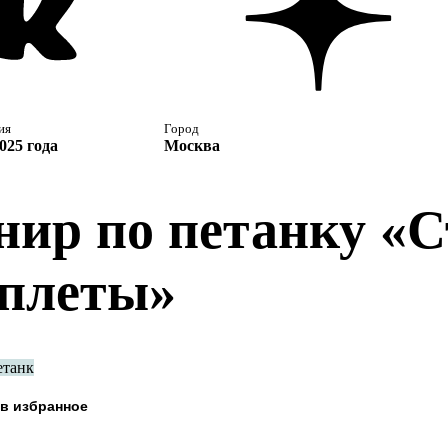
ия
Город
025 года
Москва
нир по петанку «
плеты»
етанк