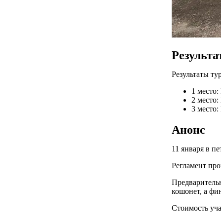
Результа
Результаты ту
1 место
2 место:
3 место:
Анонс
11 января в п
Регламент про
Предварительн
кошонет, а фи
Стоимость уча