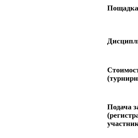
Пощадк
Дисцип
Стоимос
(турнирн
Подача з
(регистр
участник