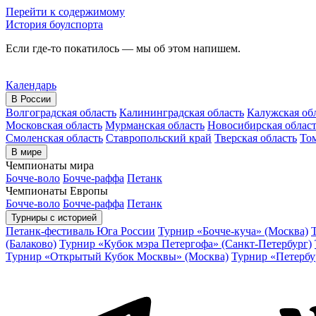
Перейти к содержимому
История боулспорта
Если где-то покатилось — мы об этом напишем.
Календарь
В России
Волгоградская область
Калининградская область
Калужская об
Московская область
Мурманская область
Новосибирская облас
Смоленская область
Ставропольский край
Тверская область
Том
В мире
Чемпионаты мира
Бочче-воло
Бочче-раффа
Петанк
Чемпионаты Европы
Бочче-воло
Бочче-раффа
Петанк
Турниры с историей
Петанк-фестиваль Юга России
Турнир «Бочче-куча» (Москва)
(Балаково)
Турнир «Кубок мэра Петергофа» (Санкт-Петербург)
Турнир «Открытый Кубок Москвы» (Москва)
Турнир «Петербу