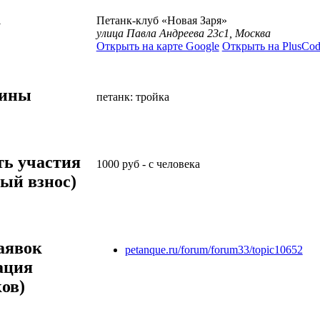
а
Петанк-клуб «Новая Заря»
улица Павла Андреева 23с1, Москва
Открыть на карте Google
Открыть на PlusCod
лины
петанк: тройка
ть участия
1000
руб
-
с человека
ый взнос)
аявок
petanque.ru/forum/forum33/topic10652
ация
ов)