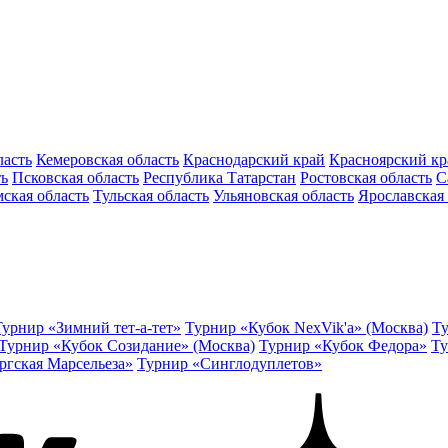
ласть
Кемеровская область
Краснодарский край
Красноярский кр
ть
Псковская область
Республика Татарстан
Ростовская область
С
ская область
Тульская область
Ульяновская область
Ярославская 
Турнир «Зимний тет-а-тет»
Турнир «Кубок NexVik'a» (Москва)
Ту
Турнир «Кубок Созидание» (Москва)
Турнир «Кубок Федора»
Ту
ргская Марсельеза»
Турнир «Синглодуплетов»