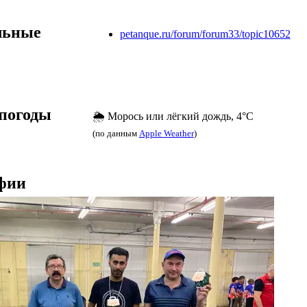
льные
petanque.ru/forum/forum33/topic10652
погоды
🌦️ Морось или лёгкий дождь, 4°C
(по данным
Apple Weather
)
фии