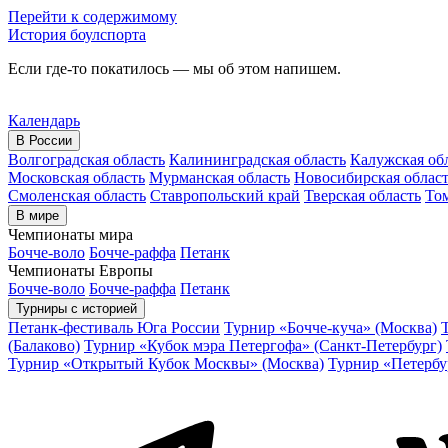
Перейти к содержимому
История боулспорта
Если где-то покатилось — мы об этом напишем.
Календарь
В России
Волгоградская область
Калининградская область
Калужская об
Московская область
Мурманская область
Новосибирская облас
Смоленская область
Ставропольский край
Тверская область
Том
В мире
Чемпионаты мира
Бочче-воло
Бочче-раффа
Петанк
Чемпионаты Европы
Бочче-воло
Бочче-раффа
Петанк
Турниры с историей
Петанк-фестиваль Юга России
Турнир «Бочче-куча» (Москва)
(Балаково)
Турнир «Кубок мэра Петергофа» (Санкт-Петербург)
Турнир «Открытый Кубок Москвы» (Москва)
Турнир «Петербу