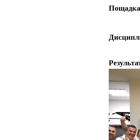
Пощадк
Дисцип
Результа