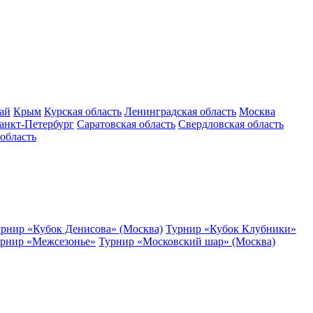
ай
Крым
Курская область
Ленинградская область
Москва
анкт-Петербург
Саратовская область
Свердловская область
область
рнир «Кубок Денисова» (Москва)
Турнир «Кубок Клубники»
рнир «Межсезонье»
Турнир «Московский шар» (Москва)