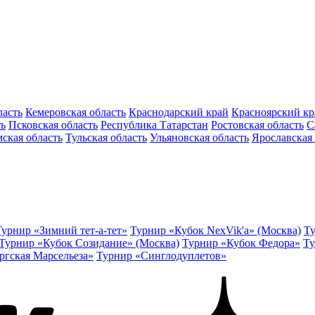
ласть
Кемеровская область
Краснодарский край
Красноярский кр
ть
Псковская область
Республика Татарстан
Ростовская область
С
ская область
Тульская область
Ульяновская область
Ярославская 
Турнир «Зимний тет-а-тет»
Турнир «Кубок NexVik'a» (Москва)
Ту
Турнир «Кубок Созидание» (Москва)
Турнир «Кубок Федора»
Ту
ргская Марсельеза»
Турнир «Синглодуплетов»