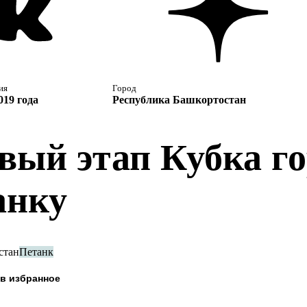
ия
Город
019 года
Республика Башкортостан
вый этап Кубка г
анку
стан
Петанк