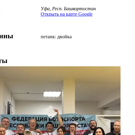
а
Уфа, Респ. Башкортостан
Открыть на карте Google
лины
петанк: двойка
ты