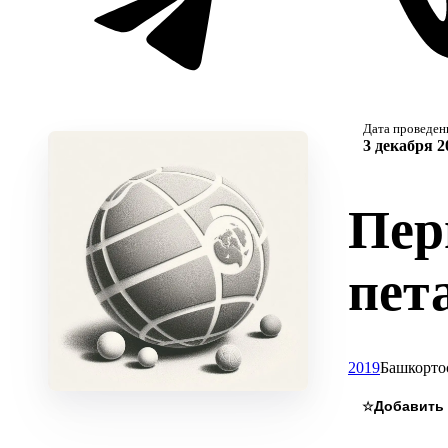
Дата проведен
3 декабря 2
Пер
пет
2019
Башкорто
☆