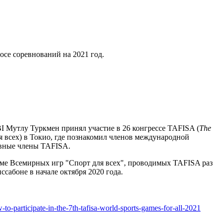
се соревнований на 2021 год.
BI Мутлу Туркмен принял участие в 26 конгрессе TAFISA (
The
 всех) в Токио, где познакомил членов международной
равные члены TAFISA.
мме Всемирных игр "Спорт для всех", проводимых TAFISA раз
сабоне в начале октября 2020 года.
to-participate-in-the-7th-tafisa-world-sports-games-for-all-2021