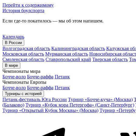
Перейти к содержимому
История боулспорта
Если где-то покатилось — мы об этом напишем.
Календарь
В России
Волгоградская область
Калининградская область
Калужская об
Московская область
Мурманская область
Новосибирская облас
Смоленская область
Ставропольский край
Тверская область
Том
В мире
Чемпионаты мира
Бочче-воло
Бочче-раффа
Петанк
Чемпионаты Европы
Бочче-воло
Бочче-раффа
Петанк
Турниры с историей
Петанк-фестиваль Юга России
Турнир «Бочче-куча» (Москва)
(Балаково)
Турнир «Кубок мэра Петергофа» (Санкт-Петербург)
Турнир «Открытый Кубок Москвы» (Москва)
Турнир «Петербу