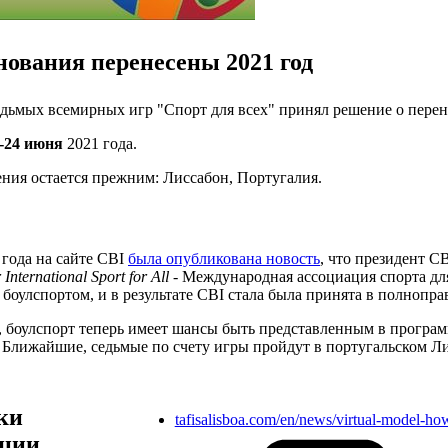
нования перенесены 2021 год
дьмых всемирных игр "Спорт для всех" принял решение о перено
-24 июня
2021 года.
ния остается прежним: Лиссабон, Португалия.
 года на сайте CBI
была опубликована новость
, что президент C
 International Sport for All
- Международная ассоциация спорта для
 боулспортом, и в результате CBI стала была принята в полноп
, боулспорт теперь имеет шансы быть представленным в програ
. Ближайшие, седьмые по счету игры пройдут в португальском Лис
ки
tafisalisboa.com/en/news/virtual-model-how-
ции