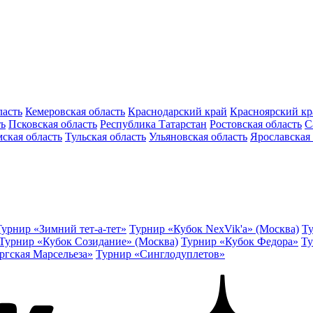
ласть
Кемеровская область
Краснодарский край
Красноярский кр
ть
Псковская область
Республика Татарстан
Ростовская область
С
ская область
Тульская область
Ульяновская область
Ярославская 
Турнир «Зимний тет-а-тет»
Турнир «Кубок NexVik'a» (Москва)
Ту
Турнир «Кубок Созидание» (Москва)
Турнир «Кубок Федора»
Ту
ргская Марсельеза»
Турнир «Синглодуплетов»