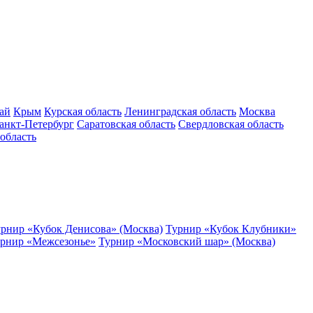
ай
Крым
Курская область
Ленинградская область
Москва
анкт-Петербург
Саратовская область
Свердловская область
область
рнир «Кубок Денисова» (Москва)
Турнир «Кубок Клубники»
рнир «Межсезонье»
Турнир «Московский шар» (Москва)