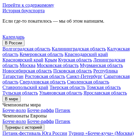
Перейти к содержимому
История боулспорта
Если где-то покатилось — мы об этом напишем.
Календарь
В России
Волгоградская область
Калининградская область
Калужская
область
Кемеровская область
Краснодарский край
Красноярский край
Крым
Курская область
Ленинградская
область
Москва
Московская область
Мурманская область
Новосибирская область
Псковская область
Республика
Татарстан
Ростовская область
Санкт-Петербург
Саратовская
область
Свердловская область
Смоленская область
Ставропольский край
Тверская область
Томская область
Тульская область
Ульяновская область
Ярославская область
В мире
Чемпионаты мира
Бочче-воло
Бочче-раффа
Петанк
Чемпионаты Европы
Бочче-воло
Бочче-раффа
Петанк
Турниры с историей
Петанк-фестиваль Юга России
Турнир «Бочче-куча» (Москва)