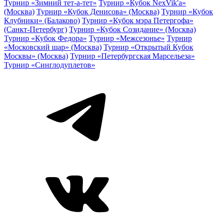
Турнир «Зимний тет-а-тет»
Турнир «Кубок NexVik'a»
(Москва)
Турнир «Кубок Денисова» (Москва)
Турнир «Кубок
Клубники» (Балаково)
Турнир «Кубок мэра Петергофа»
(Санкт-Петербург)
Турнир «Кубок Созидание» (Москва)
Турнир «Кубок Федора»
Турнир «Межсезонье»
Турнир
«Московский шар» (Москва)
Турнир «Открытый Кубок
Москвы» (Москва)
Турнир «Петербургская Марсельеза»
Турнир «Синглодуплетов»