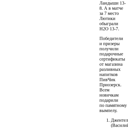
Ландыши 13-
8. А в матче
за 7 место
Лютики
обыграли
Н2О 13-7.
Победители
и призеры
получили
подарочные
сертификаты
от магазина
разливных
напитков
ПивЧик
Приозерск.
Всем
новичкам
подарили
по памятному
вымпелу.
Дженте
(Васили