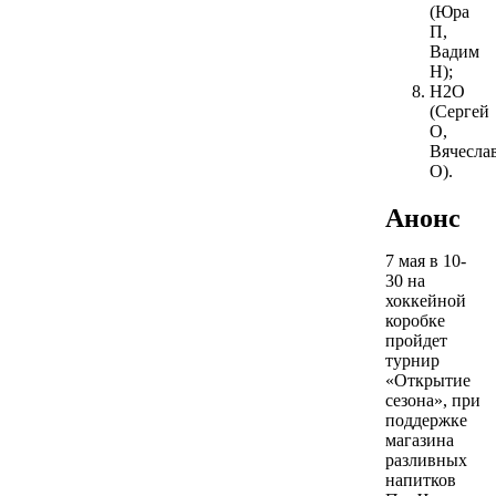
(Юра
П,
Вадим
Н);
Н2О
(Сергей
О,
Вячесла
О).
Анонс
7 мая в 10-
30 на
хоккейной
коробке
пройдет
турнир
«Открытие
сезона», при
поддержке
магазина
разливных
напитков