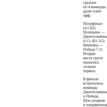
группах
по 4 команды,
далее плей-
офф.
Полуфинал:
(А1-Б2)
Пелевины —
Джентельмен
4-13, (Б1-А2)
Ивановы —
Победа 7-11
Вторые
места групп
оказались
сильнее
первых.
В финале
встретились
команды
Джентельмен
и Победа.
Шла упорная
и напряженна