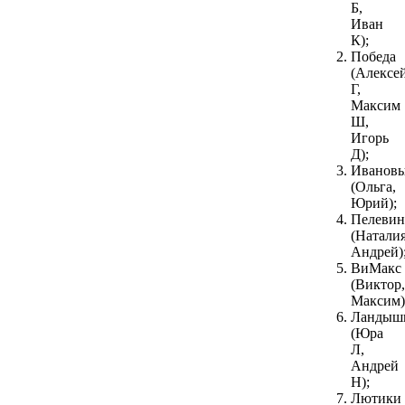
Б,
Иван
К);
Победа
(Алексе
Г,
Максим
Ш,
Игорь
Д);
Иванов
(Ольга,
Юрий);
Пелеви
(Наталия
Андрей)
ВиМакс
(Виктор,
Максим)
Ландыш
(Юра
Л,
Андрей
Н);
Лютики