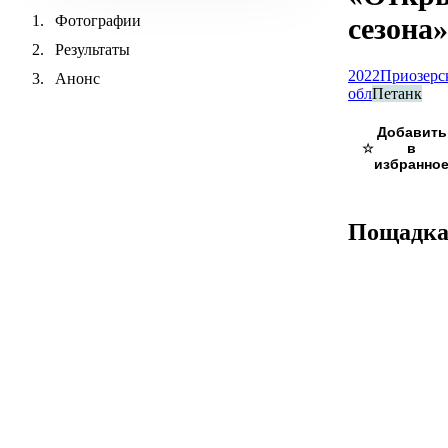
Фотографии
сезона»
Результаты
2022
Приозерс
Анонс
обл
Петанк
☆
Пощадк