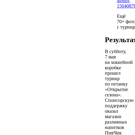
album-
1504087
Ещё
70+ фот
с турнир
Результа
В субботу,
7 мая
на хоккейной
коробке
прошел
турнир
по петанку
«Открытие
сезона».
Спонсорскую
поддержку
оказал
магазин
разливных
напитков
ПивЧик