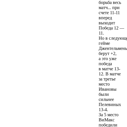
борьба весь
матч... при
счете 11-11
вперед
выходит
Победа 12 —
11.
Но в следующ
гейме
Джентельмен
берут +2,
а это уже
победа
в матче 13-
12. В матче
за третье
место
Ивановы
были
сильнее
Пелевиных
13-4.
За 5 место
ВиМакс
победили