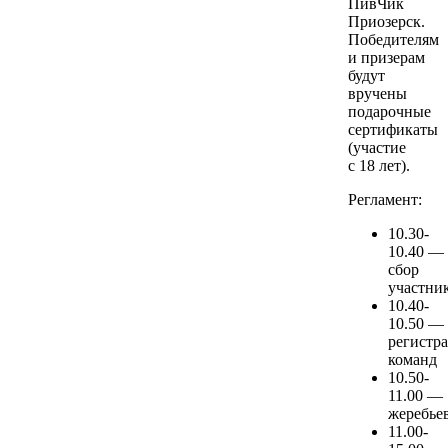
ПивЧик
Приозерск.
Победителям
и призерам
будут
вручены
подарочные
сертификаты
(участие
с 18 лет).
Регламент:
10.30-
10.40 —
сбор
участни
10.40-
10.50 —
регистр
команд
10.50-
11.00 —
жеребье
11.00-