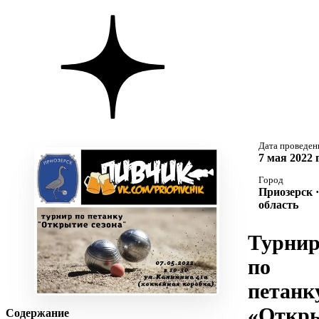
Дата проведен
7 мая 2022 
Город
Приозерск 
область
Турни
по
петанк
«Откр
Содержание