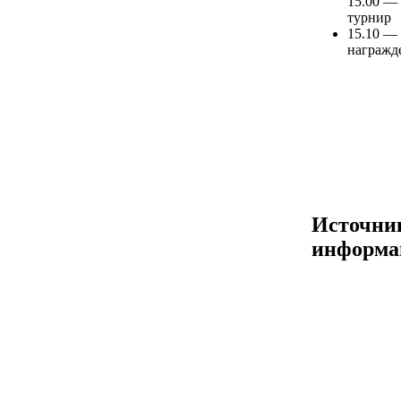
15.00 —
турнир
15.10 —
награжд
Источни
информа