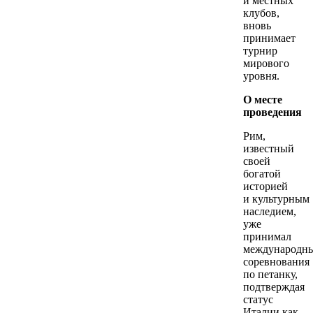
и местных
клубов,
вновь
принимает
турнир
мирового
уровня.
О месте
проведения
Рим,
известный
своей
богатой
историей
и культурным
наследием,
уже
принимал
международн
соревнования
по петанку,
подтверждая
статус
Италии как