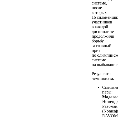
системе,
после
которых
16 сильнейши
участников
в каждой
дисциплине
продолжили
борьбу
за главный
приз
по олимпийск
системе
на выбывание
Результаты
чемпионата:
Смешан
пары:
Мадага
Номенд
Равоман
(Nomenj
RAVOM