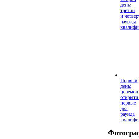
день:
третий
и четве
раунды
квалифи
Первый
день:
церемон
открыти
первые
два
раунда
квалифи
Фотогра