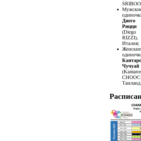
SRIBOO
Мужски
одиночк
Диего
Рицци
(Diego
RIZZI),
Италия;
Женские
одиночк
Кантар
Чучуай
(Kantaro
CHOOC
Таиланд
Расписа