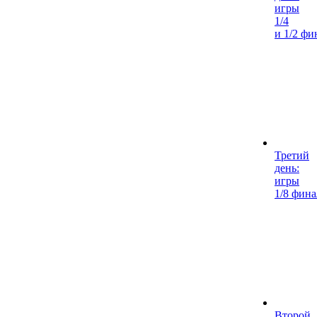
игры
1/4
и 1/2 фи
Третий
день:
игры
1/8 фина
Второй