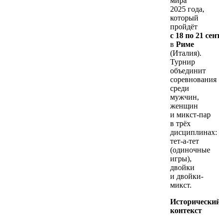
мира
2025 года,
который
пройдёт
с 18 по 21 се
в
Риме
(Италия).
Турнир
объединит
соревнования
среди
мужчин,
женщин
и микст-пар
в трёх
дисциплинах:
тет-а-тет
(одиночные
игры),
двойки
и двойки-
микст.
Исторически
контекст