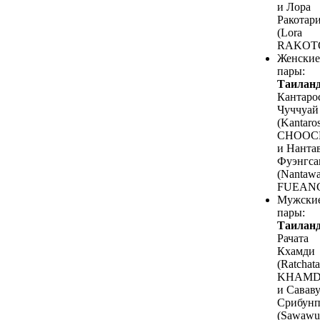
и Лора
Ракотар
(Lora
RAKOTO
Женские
пары:
Таилан
Кантаро
Чуччуай
(Kantaro
CHOOC
и Нанта
Фуэнгса
(Nantaw
FUEANG
Мужски
пары:
Таилан
Рачата
Кхамди
(Ratchata
KHAMD
и Савав
Срибунп
(Sawawu