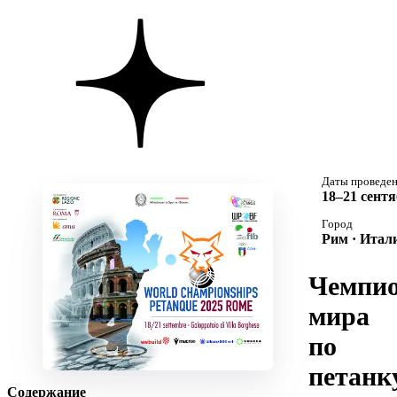
Даты проведе
18–21 сентя
Город
Рим · Итал
Чемпио
мира
по
петанк
Содержание