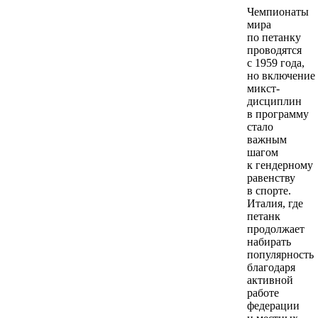
Чемпионаты
мира
по петанку
проводятся
с 1959 года,
но включение
микст-
дисциплин
в программу
стало
важным
шагом
к гендерному
равенству
в спорте.
Италия, где
петанк
продолжает
набирать
популярность
благодаря
активной
работе
федерации