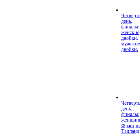
Четверт
день,
финалы:
женские
двойки,
мужские
двойки.
Четверт
день,
финалы:
женщин
Франци
Таиланд