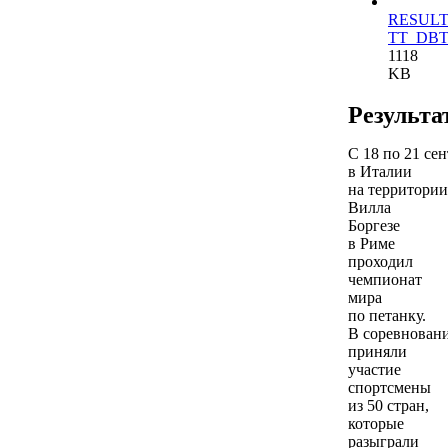
RESULT
TT_DBT
1118
KB
Результа
С 18 по 21 се
в Италии
на территории
Вилла
Боргезе
в Риме
проходил
чемпионат
мира
по петанку.
В соревнован
приняли
участие
спортсмены
из 50 стран,
которые
разыграли