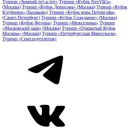
Турнир «Зимний тет-а-тет»
Турнир «Кубок NexVik'a»
(Москва)
Турнир «Кубок Денисова» (Москва)
Турнир «Кубок
Клубники» (Балаково)
Турнир «Кубок мэра Петергофа»
(Санкт-Петербург)
Турнир «Кубок Созидание» (Москва)
Турнир «Кубок Федора»
Турнир «Межсезонье»
Турнир
«Московский шар» (Москва)
Турнир «Открытый Кубок
Москвы» (Москва)
Турнир «Петербургская Марсельеза»
Турнир «Синглодуплетов»