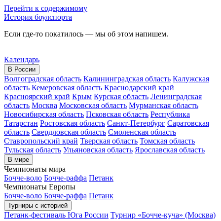
Перейти к содержимому
История боулспорта
Если где-то покатилось — мы об этом напишем.
Календарь
В России
Волгоградская область
Калининградская область
Калужская
область
Кемеровская область
Краснодарский край
Красноярский край
Крым
Курская область
Ленинградская
область
Москва
Московская область
Мурманская область
Новосибирская область
Псковская область
Республика
Татарстан
Ростовская область
Санкт-Петербург
Саратовская
область
Свердловская область
Смоленская область
Ставропольский край
Тверская область
Томская область
Тульская область
Ульяновская область
Ярославская область
В мире
Чемпионаты мира
Бочче-воло
Бочче-раффа
Петанк
Чемпионаты Европы
Бочче-воло
Бочче-раффа
Петанк
Турниры с историей
Петанк-фестиваль Юга России
Турнир «Бочче-куча» (Москва)