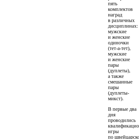
пять
комплектов
наград
в различных
дисциплинах:
мужские
и женские
одиночки
(тет-а-тет),
мужские
и женские
пары
(дуплеты),
а также
смешанные
пары
(дуплеты-
микст).
В первые два
дня
проводились
квалификаци
игры
по швейцарск