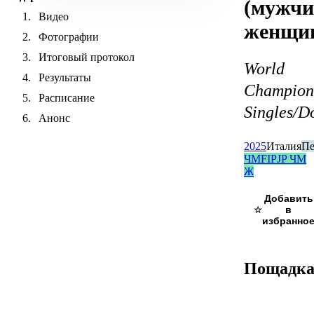
(мужчи
Видео
женщи
Фотографии
Итоговый протокол
World
Результаты
Champion
Расписание
Singles/D
Анонс
2025
Италия
Пе
ЧМ
FIPJP ЧМ
Ж
☆
Пощадк