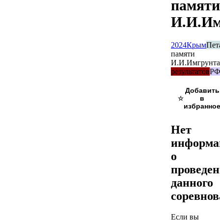
памяти
И.И.Им
2024
Крым
Пет
памяти
И.И.Имгрунта
результатов
Р
☆
Нет
информа
о
проведе
данного
соревно
Если вы