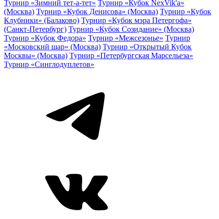
Турнир «Зимний тет-а-тет»
Турнир «Кубок NexVik'a»
(Москва)
Турнир «Кубок Денисова» (Москва)
Турнир «Кубок
Клубники» (Балаково)
Турнир «Кубок мэра Петергофа»
(Санкт-Петербург)
Турнир «Кубок Созидание» (Москва)
Турнир «Кубок Федора»
Турнир «Межсезонье»
Турнир
«Московский шар» (Москва)
Турнир «Открытый Кубок
Москвы» (Москва)
Турнир «Петербургская Марсельеза»
Турнир «Синглодуплетов»