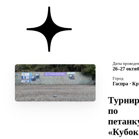
Даты проведе
26–27 октяб
Город
Гаспра · К
Турни
по
петанк
«Кубок