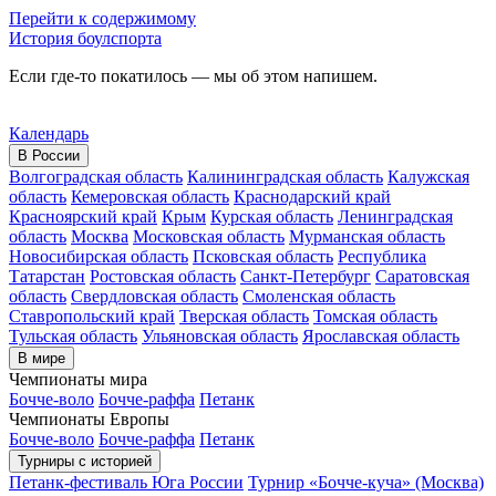
Перейти к содержимому
История боулспорта
Если где-то покатилось — мы об этом напишем.
Календарь
В России
Волгоградская область
Калининградская область
Калужская
область
Кемеровская область
Краснодарский край
Красноярский край
Крым
Курская область
Ленинградская
область
Москва
Московская область
Мурманская область
Новосибирская область
Псковская область
Республика
Татарстан
Ростовская область
Санкт-Петербург
Саратовская
область
Свердловская область
Смоленская область
Ставропольский край
Тверская область
Томская область
Тульская область
Ульяновская область
Ярославская область
В мире
Чемпионаты мира
Бочче-воло
Бочче-раффа
Петанк
Чемпионаты Европы
Бочче-воло
Бочче-раффа
Петанк
Турниры с историей
Петанк-фестиваль Юга России
Турнир «Бочче-куча» (Москва)