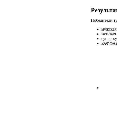
Результа
Победители ту
мужская
женская
супер-к
РАФФАэл