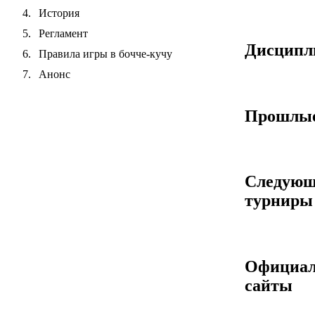
История
Регламент
Дисцип
Правила игры в бочче-кучу
Анонс
Прошлые
Следующ
турниры
Официа
сайты