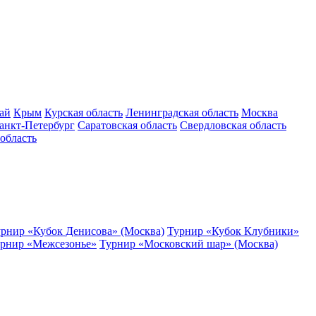
ай
Крым
Курская область
Ленинградская область
Москва
анкт-Петербург
Саратовская область
Свердловская область
область
рнир «Кубок Денисова» (Москва)
Турнир «Кубок Клубники»
рнир «Межсезонье»
Турнир «Московский шар» (Москва)