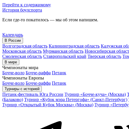
Перейти к содержимому
История боулспорта
Если где-то покатилось — мы об этом напишем.
Календарь
В России
Волгоградская область
Калининградская область
Калужская об
Московская область
Мурманская область
Новосибирская облас
Смоленская область
Ставропольский край
Тверская область
Том
В мире
Чемпионаты мира
Бочче-воло
Бочче-раффа
Петанк
Чемпионаты Европы
Бочче-воло
Бочче-раффа
Петанк
Турниры с историей
Петанк-фестиваль Юга России
Турнир «Бочче-куча» (Москва)
(Балаково)
Турнир «Кубок мэра Петергофа» (Санкт-Петербург)
Турнир «Открытый Кубок Москвы» (Москва)
Турнир «Петербу