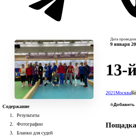
Дата проведен
9 января 20
13-
2021
Москва
Бо
☆
Содержание
Результаты
Пощадк
Фотографии
Бланки для судей