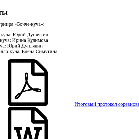
ты
рнира «Бочче-куча»:
 куча: Юрий Дуплякин
 куча: Ирина Кудимова
уча: Юрий Дуплякин
ло-куча: Елена Симутина
Итоговый протокол соревнов