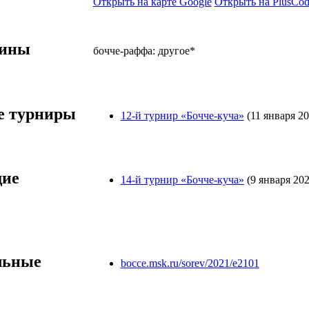
Открыть на карте Google
Открыть на PlusCod
лины
бочче-раффа: другое*
 турниры
12-й турнир «Бочче-куча»
(11 января 20
ие
14-й турнир «Бочче-куча»
(9 января 202
льные
bocce.msk.ru/sorev/2021/e2101