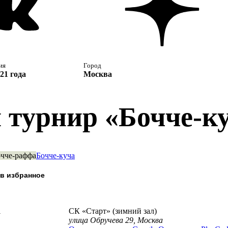
ия
Город
21 года
Москва
й турнир «Бочче-к
чче-раффа
Бочче-куча
а
СК «Старт» (зимний зал)
улица Обручева 29, Москва