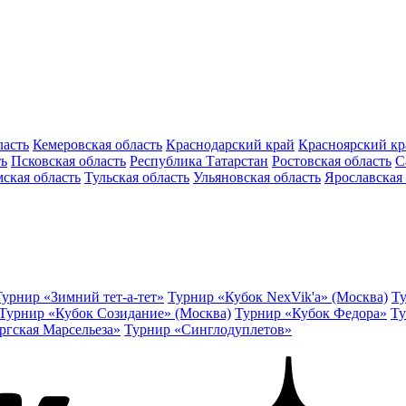
ласть
Кемеровская область
Краснодарский край
Красноярский кр
ть
Псковская область
Республика Татарстан
Ростовская область
С
ская область
Тульская область
Ульяновская область
Ярославская 
Турнир «Зимний тет-а-тет»
Турнир «Кубок NexVik'a» (Москва)
Ту
Турнир «Кубок Созидание» (Москва)
Турнир «Кубок Федора»
Ту
ргская Марсельеза»
Турнир «Синглодуплетов»