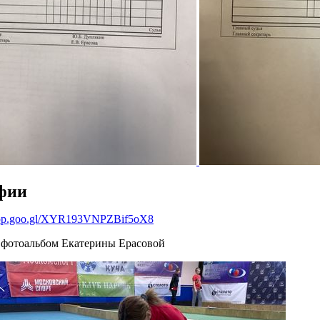
фии
app.goo.gl/XYR193VNPZBif5oX8
фотоальбом Екатерины Ерасовой