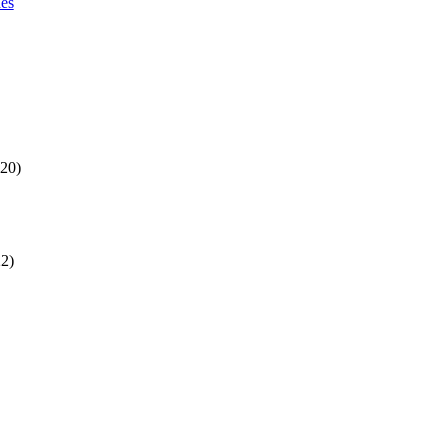
es
20)
2)