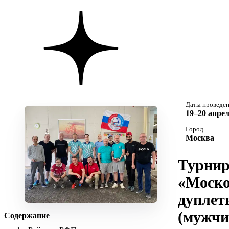
Даты проведе
19–20 апрел
Город
Москва
Турни
«Моско
дуплет
(мужчи
Содержание