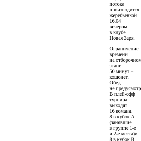
потока
производится
жеребьевкой
16.04
вечером
в клубе
Новая Заря.
Ограничение
времени
на отборочно
этапе
50 минут +
кошонет.
Обед
не предусмотр
В плей-офф
турнира
выходят
16 команд,
8 в кубок А
(занявшие
в группе 1-е
и 2-е места)и
8 в кубок В