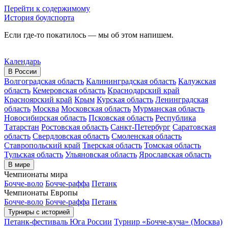
Перейти к содержимому
История боулспорта
Если где-то покатилось — мы об этом напишем.
Календарь
В России
Волгоградская область
Калининградская область
Калужская
область
Кемеровская область
Краснодарский край
Красноярский край
Крым
Курская область
Ленинградская
область
Москва
Московская область
Мурманская область
Новосибирская область
Псковская область
Республика
Татарстан
Ростовская область
Санкт-Петербург
Саратовская
область
Свердловская область
Смоленская область
Ставропольский край
Тверская область
Томская область
Тульская область
Ульяновская область
Ярославская область
В мире
Чемпионаты мира
Бочче-воло
Бочче-раффа
Петанк
Чемпионаты Европы
Бочче-воло
Бочче-раффа
Петанк
Турниры с историей
Петанк-фестиваль Юга России
Турнир «Бочче-куча» (Москва)