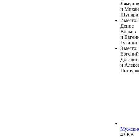
Лямуно
и Михаи
Шундри
2 место:
Денис
Волков
и Евген
Гулинин
3 место:
Евгений
Догадин
и Алекс
Петрушк
Мужские
43 KB