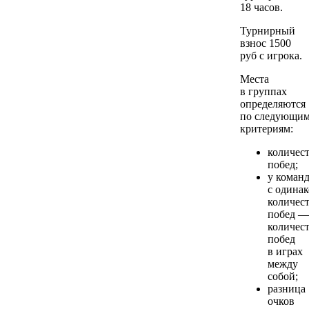
18 часов.
Турнирный
взнос 1500
руб с игрока.
Места
в группах
определяются
по следующи
критериям:
количес
побед;
у коман
с одина
количес
побед —
количес
побед
в играх
между
собой;
разница
очков