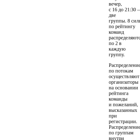
вечер,
с 16 до 21:30 
две
группы. 8 си
по рейтингу
команд
распределяют
по 2 в
каждую
группу.
Распределени
по потокам
осуществляют
организаторы
на основании
рейтинга
команды
и пожеланий,
высказанных
при
регистрации.
Распределени
по группам
внутри