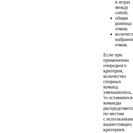
в играх
между
собой;
общая
разница
очков;
количес
набранн
очков.
Если при
применении
очередного
критерия,
количество
спорных
команд
уменьшилось,
то оставшиеся
команды
распределяют
по местам
с использован
вышестоящих
критериев.