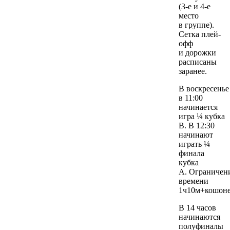
(3-е и 4-е
место
в группе).
Сетка плей-
офф
и дорожки
расписаны
заранее.
В воскресенье
в 11:00
начинается
игра ¼ кубка
В. В 12:30
начинают
играть ¼
финала
кубка
А. Ограничен
времени
1ч10м+кошоне
В 14 часов
начинаются
полуфиналы