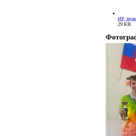
ИР_мужс
29 KB
Фотогра