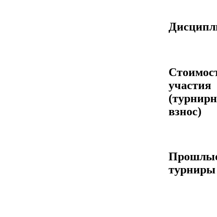
Дисцип
Стоимос
участия
(турнир
взнос)
Прошлы
турниры