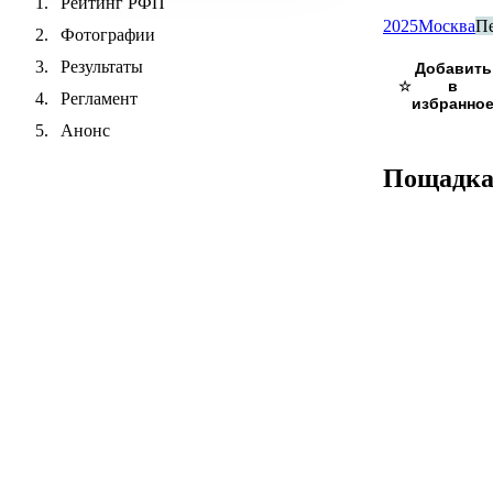
Рейтинг РФП
2025
Москва
П
Фотографии
Результаты
☆
Регламент
Анонс
Пощадк