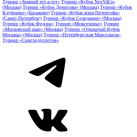
Турнир «Зимний тет-а-тет»
Турнир «Кубок NexVik'a»
(Москва)
Турнир «Кубок Денисова» (Москва)
Турнир «Кубок
Клубники» (Балаково)
Турнир «Кубок мэра Петергофа»
(Санкт-Петербург)
Турнир «Кубок Созидание» (Москва)
Турнир «Кубок Федора»
Турнир «Межсезонье»
Турнир
«Московский шар» (Москва)
Турнир «Открытый Кубок
Москвы» (Москва)
Турнир «Петербургская Марсельеза»
Турнир «Синглодуплетов»