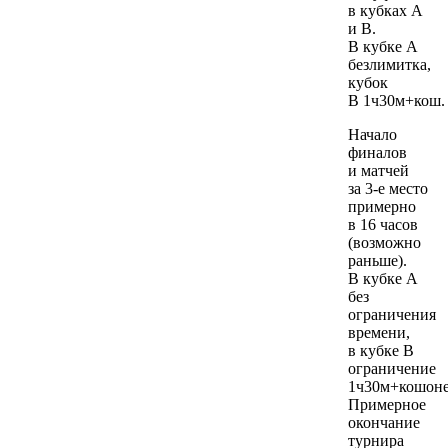
в кубках А
и В.
В кубке А
безлимитка,
кубок
В 1ч30м+кош.
Начало
финалов
и матчей
за 3-е место
примерно
в 16 часов
(возможно
раньше).
В кубке А
без
ограничения
времени,
в кубке В
ограничение
1ч30м+кошоне
Примерное
окончание
турнира