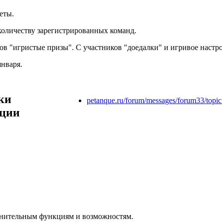
еты.
количеству зарегистрированных команд.
ов "игристые призы". С участников "доедалки" и игривое настр
января.
ки
petanque.ru/forum/messages/forum33/top
ции
лнительным функциям и возможностям.