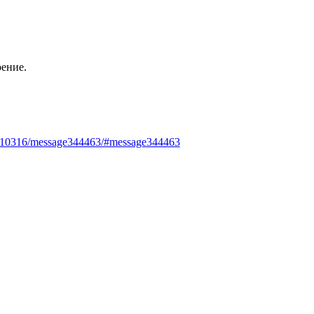
оение.
ic10316/message344463/#message344463