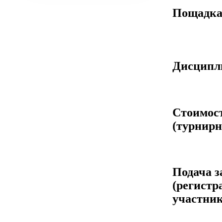
Пощадк
Дисцип
Стоимос
(турнирн
Подача з
(регистр
участник