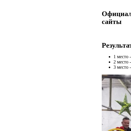
Официа
сайты
Результа
1 место 
2 место 
3 место 