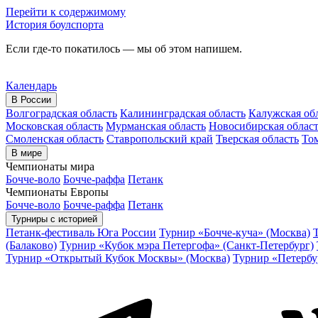
Перейти к содержимому
История боулспорта
Если где-то покатилось — мы об этом напишем.
Календарь
В России
Волгоградская область
Калининградская область
Калужская об
Московская область
Мурманская область
Новосибирская облас
Смоленская область
Ставропольский край
Тверская область
Том
В мире
Чемпионаты мира
Бочче-воло
Бочче-раффа
Петанк
Чемпионаты Европы
Бочче-воло
Бочче-раффа
Петанк
Турниры с историей
Петанк-фестиваль Юга России
Турнир «Бочче-куча» (Москва)
(Балаково)
Турнир «Кубок мэра Петергофа» (Санкт-Петербург)
Турнир «Открытый Кубок Москвы» (Москва)
Турнир «Петербу