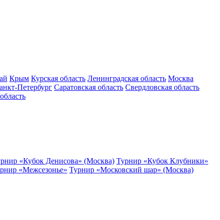
ай
Крым
Курская область
Ленинградская область
Москва
анкт-Петербург
Саратовская область
Свердловская область
область
рнир «Кубок Денисова» (Москва)
Турнир «Кубок Клубники»
рнир «Межсезонье»
Турнир «Московский шар» (Москва)