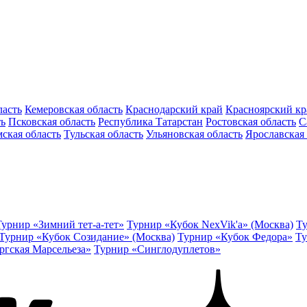
ласть
Кемеровская область
Краснодарский край
Красноярский кр
ть
Псковская область
Республика Татарстан
Ростовская область
С
ская область
Тульская область
Ульяновская область
Ярославская 
Турнир «Зимний тет-а-тет»
Турнир «Кубок NexVik'a» (Москва)
Ту
Турнир «Кубок Созидание» (Москва)
Турнир «Кубок Федора»
Ту
ргская Марсельеза»
Турнир «Синглодуплетов»