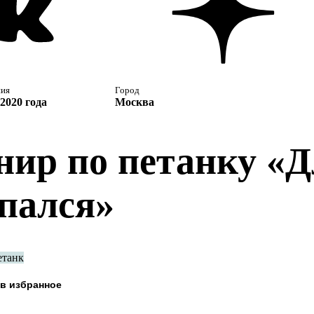
ния
Город
2020 года
Москва
нир по петанку «Д
пался»
етанк