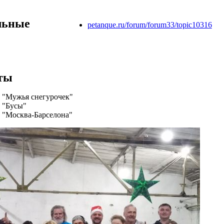
льные
petanque.ru/forum/forum33/topic10316
ты
- "Мужья снегурочек"
- "Бусы"
- "Москва-Барселона"