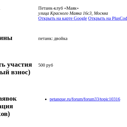
а
Петанк-клуб «Маяк»
улица Красного Маяка 16с3, Москва
Открыть на карте Google
Открыть на PlusCod
лины
петанк: двойка
ть участия
500
руб
ый взнос)
аявок
petanque.ru/forum/forum33/topic10316
ация
ов)