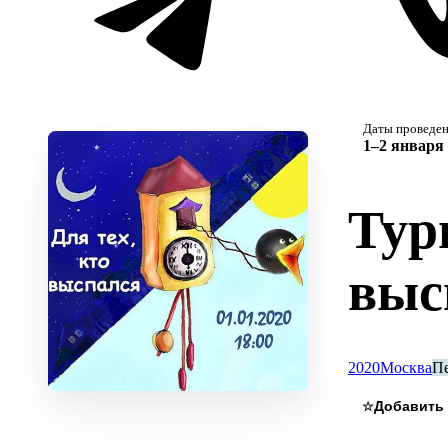
Даты проведе
1–2 января 
Тур
выс
2020
Москва
П
☆