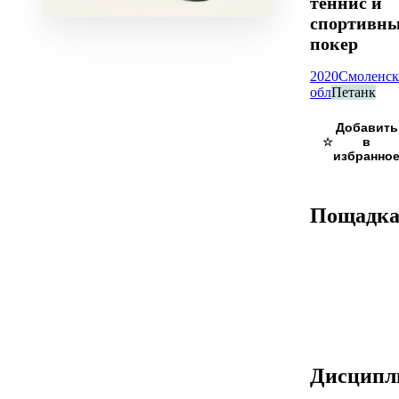
теннис и
спортивн
покер
2020
Смоленск
обл
Петанк
☆
Пощадк
Дисцип