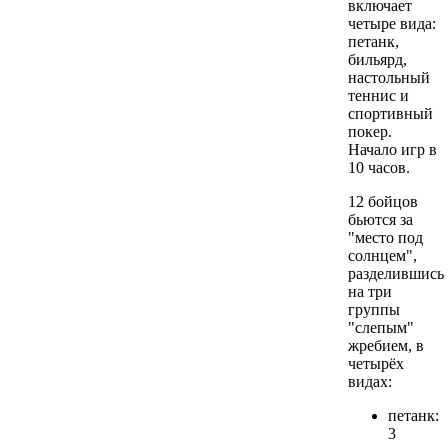
включает
четыре вида:
петанк,
бильярд,
настольный
теннис и
спортивный
покер.
Начало игр в
10 часов.
12 бойцов
бьются за
"место под
солнцем",
разделившись
на три
группы
"слепым"
жребием, в
четырёх
видах:
петанк:
3