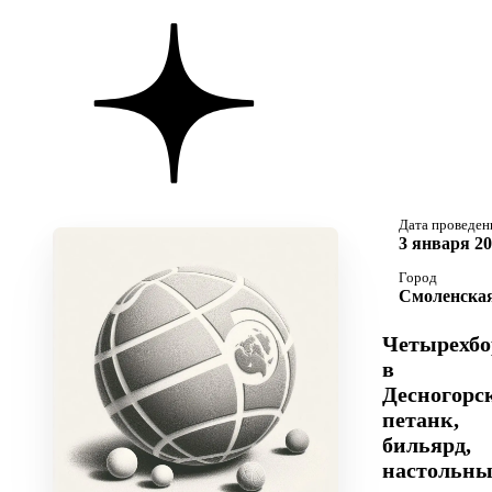
Дата проведен
3 января 20
Город
Смоленская
Четырехбо
в
Десногорс
петанк,
бильярд,
настольн