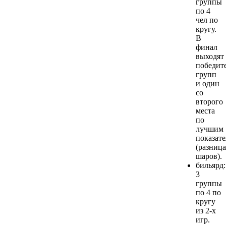
группы
по 4
чел по
кругу.
В
финал
выходят
победит
групп
и один
со
второго
места
по
лучшим
показат
(разница
шаров).
бильярд:
3
группы
по 4 по
кругу
из 2-х
игр.