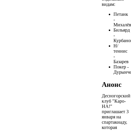
видам:
Петанк
-
Михалё
Бильярд
-
Курбано
Н/
теннис
-
Базарев
Покер -
Дурынч
Анонс
Десногорский
клуб "Каро-
НА!"
приглашает 3
января на
спартакиаду,
которая