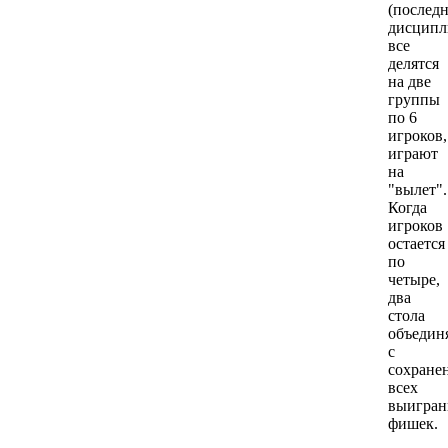
(последн
дисципл
все
делятся
на две
группы
по 6
игроков,
играют
на
"вылет".
Когда
игроков
остается
по
четыре,
два
стола
объедин
с
сохране
всех
выигра
фишек.