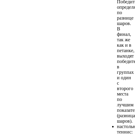
Победит
определя
по
разнице
шаров.
В
финал,
так же
как и в
петанке,
выходят
победит
в
группах
и один
с
второго
места
по
лучшим
показат
(разница
шаров).
настоль
теннис: