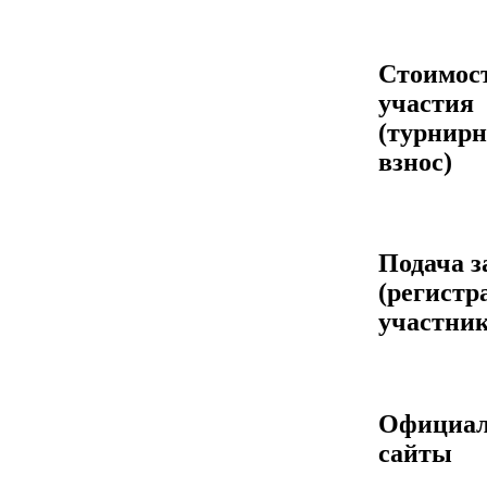
Стоимос
участия
(турнир
взнос)
Подача з
(регистр
участник
Официа
сайты