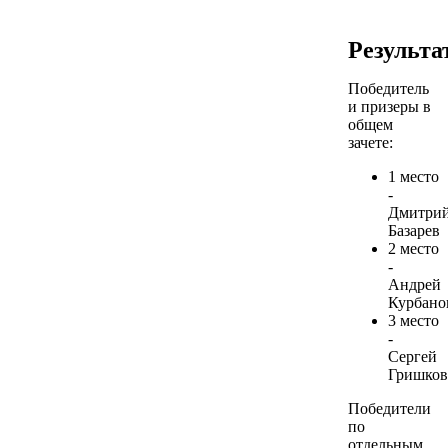
Результа
Победитель
и призеры в
общем
зачете:
1 место
-
Дмитри
Базарев
2 место
-
Андрей
Курбано
3 место
-
Сергей
Гришков
Победители
по
отдельным