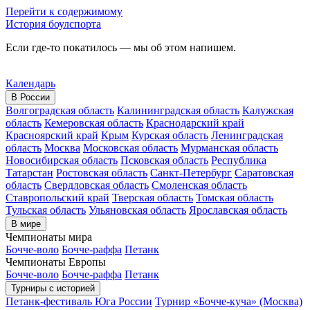
Перейти к содержимому
История боулспорта
Если где-то покатилось — мы об этом напишем.
Календарь
В России
Волгоградская область
Калининградская область
Калужская
область
Кемеровская область
Краснодарский край
Красноярский край
Крым
Курская область
Ленинградская
область
Москва
Московская область
Мурманская область
Новосибирская область
Псковская область
Республика
Татарстан
Ростовская область
Санкт-Петербург
Саратовская
область
Свердловская область
Смоленская область
Ставропольский край
Тверская область
Томская область
Тульская область
Ульяновская область
Ярославская область
В мире
Чемпионаты мира
Бочче-воло
Бочче-раффа
Петанк
Чемпионаты Европы
Бочче-воло
Бочче-раффа
Петанк
Турниры с историей
Петанк-фестиваль Юга России
Турнир «Бочче-куча» (Москва)