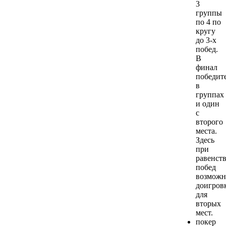
3
группы
по 4 по
кругу
до 3-х
побед.
В
финал
победит
в
группах
и один
с
второго
места.
Здесь
при
равенст
побед
возможн
доигров
для
вторых
мест.
покер