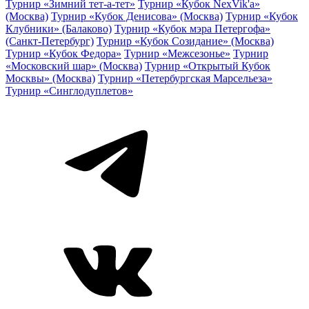
Турнир «Зимний тет-а-тет»
Турнир «Кубок NexVik'a»
(Москва)
Турнир «Кубок Денисова» (Москва)
Турнир «Кубок
Клубники» (Балаково)
Турнир «Кубок мэра Петергофа»
(Санкт-Петербург)
Турнир «Кубок Созидание» (Москва)
Турнир «Кубок Федора»
Турнир «Межсезонье»
Турнир
«Московский шар» (Москва)
Турнир «Открытый Кубок
Москвы» (Москва)
Турнир «Петербургская Марсельеза»
Турнир «Синглодуплетов»