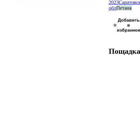
2023
Саратовс
обл
Петанк
☆
Пощадк