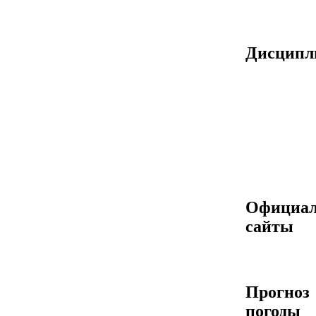
Дисцип
Официа
сайты
Прогноз
погоды