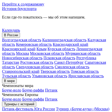
Перейти к содержимому
История боулспорта
Если где-то покатилось — мы об этом напишем.
Календарь
В России
Волгоградская область
Калининградская область
Калужская
область
Кемеровская область
Краснодарский край
Красноярский край
Крым
Курская область
Ленинградская
область
Москва
Московская область
Мурманская область
Новосибирская область
Псковская область
Республика
Татарстан
Ростовская область
Санкт-Петербург
Саратовская
область
Свердловская область
Смоленская область
Ставропольский край
Тверская область
Томская область
Тульская область
Ульяновская область
Ярославская область
В мире
Чемпионаты мира
Бочче-воло
Бочче-раффа
Петанк
Чемпионаты Европы
Бочче-воло
Бочче-раффа
Петанк
Турниры с историей
Петанк-фестиваль Юга России
Турнир «Бочче-куча» (Москва)