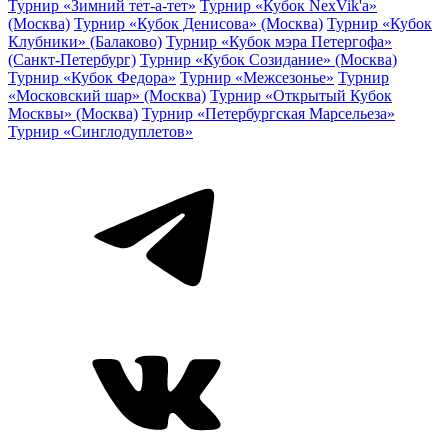
Турнир «Зимний тет-а-тет»
Турнир «Кубок NexVik'a»
(Москва)
Турнир «Кубок Денисова» (Москва)
Турнир «Кубок
Клубники» (Балаково)
Турнир «Кубок мэра Петергофа»
(Санкт-Петербург)
Турнир «Кубок Созидание» (Москва)
Турнир «Кубок Федора»
Турнир «Межсезонье»
Турнир
«Московский шар» (Москва)
Турнир «Открытый Кубок
Москвы» (Москва)
Турнир «Петербургская Марсельеза»
Турнир «Синглодуплетов»