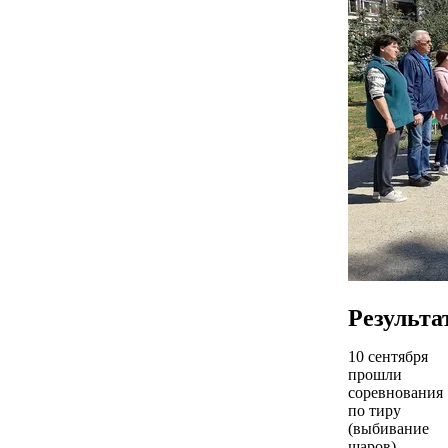
Результа
10 сентября
прошли
соревнования
по тиру
(выбивание
шаров),