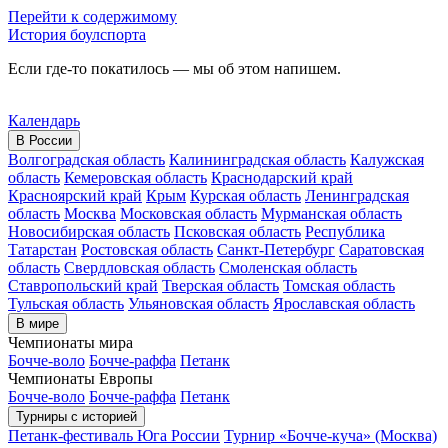
Перейти к содержимому
История боулспорта
Если где-то покатилось — мы об этом напишем.
Календарь
В России
Волгоградская область
Калининградская область
Калужская
область
Кемеровская область
Краснодарский край
Красноярский край
Крым
Курская область
Ленинградская
область
Москва
Московская область
Мурманская область
Новосибирская область
Псковская область
Республика
Татарстан
Ростовская область
Санкт-Петербург
Саратовская
область
Свердловская область
Смоленская область
Ставропольский край
Тверская область
Томская область
Тульская область
Ульяновская область
Ярославская область
В мире
Чемпионаты мира
Бочче-воло
Бочче-раффа
Петанк
Чемпионаты Европы
Бочче-воло
Бочче-раффа
Петанк
Турниры с историей
Петанк-фестиваль Юга России
Турнир «Бочче-куча» (Москва)