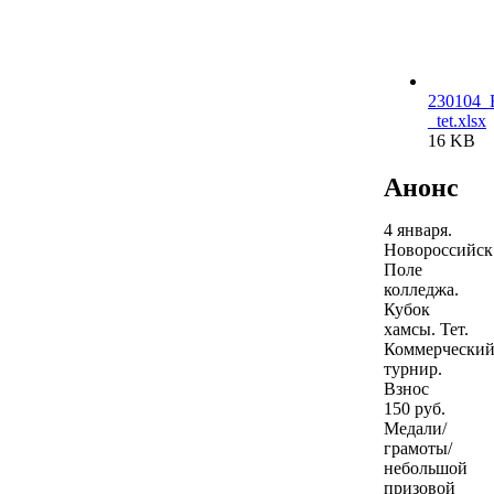
230104_
_tet.xlsx
16 KB
Анонс
4 января.
Новороссийск
Поле
колледжа.
Кубок
хамсы. Тет.
Коммерчески
турнир.
Взнос
150 руб.
Медали/
грамоты/
небольшой
призовой