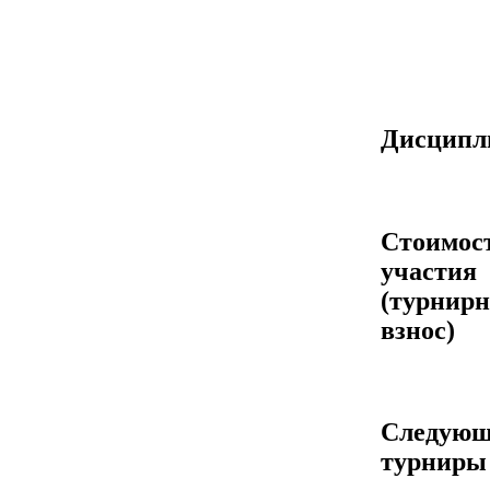
Дисцип
Стоимос
участия
(турнир
взнос)
Следующ
турниры