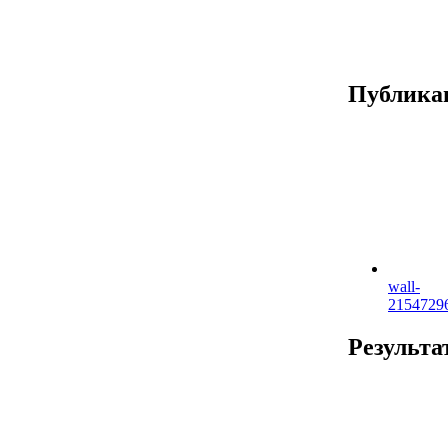
Публика
wall-
2154729
Результа