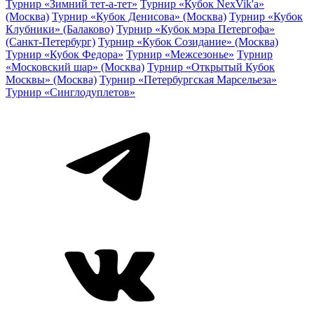
Турнир «Зимний тет-а-тет»
Турнир «Кубок NexVik'a»
(Москва)
Турнир «Кубок Денисова» (Москва)
Турнир «Кубок
Клубники» (Балаково)
Турнир «Кубок мэра Петергофа»
(Санкт-Петербург)
Турнир «Кубок Созидание» (Москва)
Турнир «Кубок Федора»
Турнир «Межсезонье»
Турнир
«Московский шар» (Москва)
Турнир «Открытый Кубок
Москвы» (Москва)
Турнир «Петербургская Марсельеза»
Турнир «Синглодуплетов»