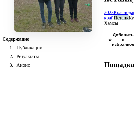
2023
Краснода
край
Петанк
Ку
Хамсы
Содержание
☆
Публикации
Результаты
Пощадк
Анонс