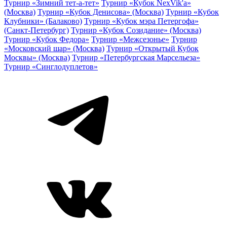
Турнир «Зимний тет-а-тет»
Турнир «Кубок NexVik'a»
(Москва)
Турнир «Кубок Денисова» (Москва)
Турнир «Кубок
Клубники» (Балаково)
Турнир «Кубок мэра Петергофа»
(Санкт-Петербург)
Турнир «Кубок Созидание» (Москва)
Турнир «Кубок Федора»
Турнир «Межсезонье»
Турнир
«Московский шар» (Москва)
Турнир «Открытый Кубок
Москвы» (Москва)
Турнир «Петербургская Марсельеза»
Турнир «Синглодуплетов»