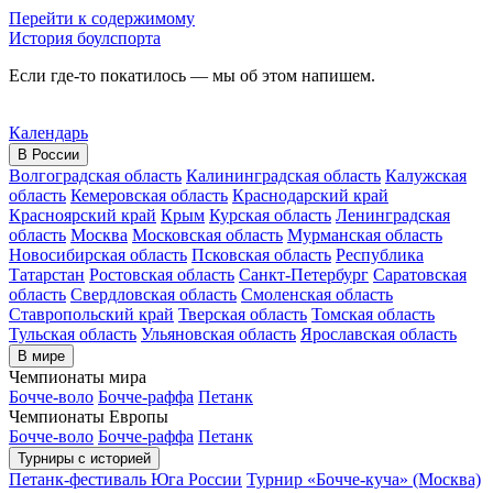
Перейти к содержимому
История боулспорта
Если где-то покатилось — мы об этом напишем.
Календарь
В России
Волгоградская область
Калининградская область
Калужская
область
Кемеровская область
Краснодарский край
Красноярский край
Крым
Курская область
Ленинградская
область
Москва
Московская область
Мурманская область
Новосибирская область
Псковская область
Республика
Татарстан
Ростовская область
Санкт-Петербург
Саратовская
область
Свердловская область
Смоленская область
Ставропольский край
Тверская область
Томская область
Тульская область
Ульяновская область
Ярославская область
В мире
Чемпионаты мира
Бочче-воло
Бочче-раффа
Петанк
Чемпионаты Европы
Бочче-воло
Бочче-раффа
Петанк
Турниры с историей
Петанк-фестиваль Юга России
Турнир «Бочче-куча» (Москва)