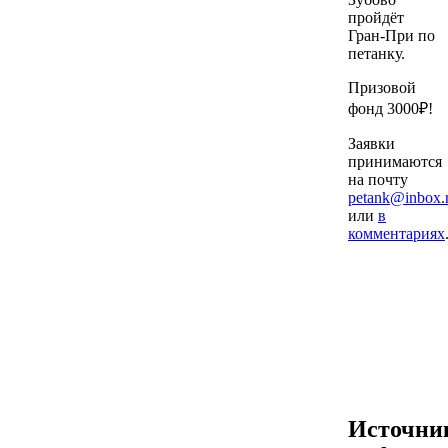
пройдёт
Гран-При по
петанку.
Призовой
фонд 3000₽!
Заявки
принимаются
на почту
petank@inbox.
или
в
комментариях
Источни