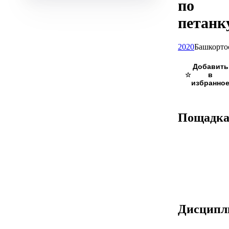
по
петанк
2020
Башкорто
☆
Пощадк
Дисцип