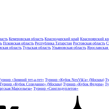
ласть
Кемеровская область
Краснодарский край
Красноярский кр
ть
Псковская область
Республика Татарстан
Ростовская область
С
ская область
Тульская область
Ульяновская область
Ярославская 
Турнир «Зимний тет-а-тет»
Турнир «Кубок NexVik'a» (Москва)
Ту
Турнир «Кубок Созидание» (Москва)
Турнир «Кубок Федора»
Ту
ргская Марсельеза»
Турнир «Синглодуплетов»