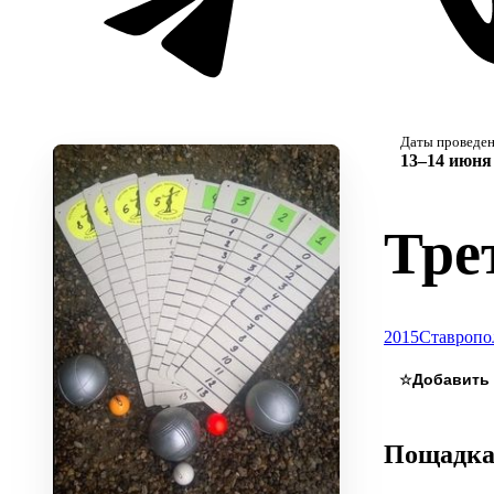
Даты проведе
13–14 июня 
Тре
2015
Ставропо
☆
Пощадк