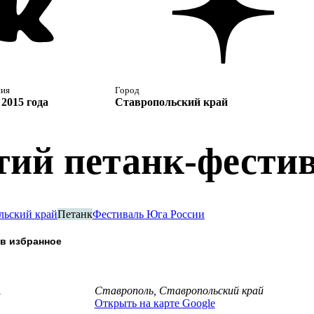
ния
Город
2015 года
Ставропольский край
тий петанк-фести
льский край
Петанк
Фестиваль Юга России
а
Ставрополь, Ставропольский край
Открыть на карте Google