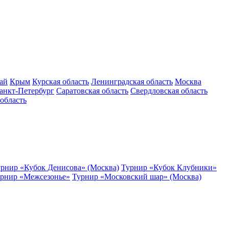
ай
Крым
Курская область
Ленинградская область
Москва
анкт-Петербург
Саратовская область
Свердловская область
область
рнир «Кубок Денисова» (Москва)
Турнир «Кубок Клубники»
рнир «Межсезонье»
Турнир «Московский шар» (Москва)