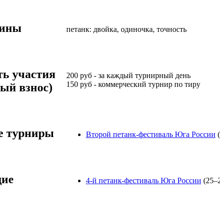
лины
петанк: двойка, одиночка, точность
ть участия
200
руб
-
за каждый турнирный день
150
руб
-
коммерческий турнир по тиру
ый взнос)
 турниры
Второй петанк-фестиваль Юга России
ие
4-й петанк-фестиваль Юга России
(25–