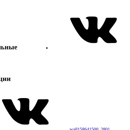
льные
ции
wall158641500_2801