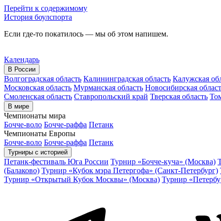
Перейти к содержимому
История боулспорта
Если где-то покатилось — мы об этом напишем.
Календарь
В России
Волгоградская область
Калининградская область
Калужская об
Московская область
Мурманская область
Новосибирская облас
Смоленская область
Ставропольский край
Тверская область
Том
В мире
Чемпионаты мира
Бочче-воло
Бочче-раффа
Петанк
Чемпионаты Европы
Бочче-воло
Бочче-раффа
Петанк
Турниры с историей
Петанк-фестиваль Юга России
Турнир «Бочче-куча» (Москва)
(Балаково)
Турнир «Кубок мэра Петергофа» (Санкт-Петербург)
Турнир «Открытый Кубок Москвы» (Москва)
Турнир «Петербу