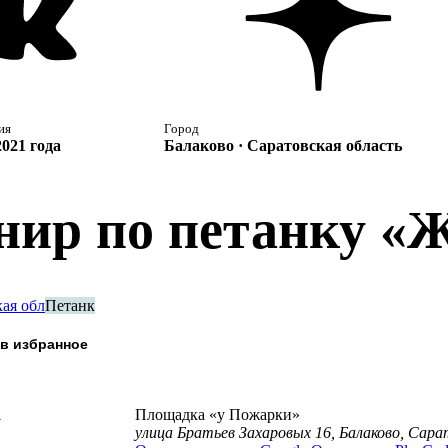
ия
Город
2021 года
Балаково · Саратовская область
нир по петанку «Ж
ая обл
Петанк
а
Площадка «у Пожарки»
улица Братьев Захаровых 16, Балаково, Сара