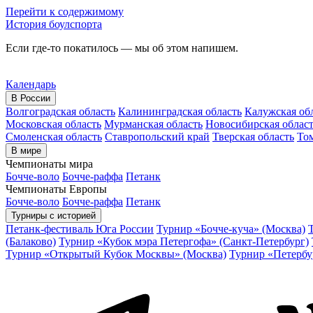
Перейти к содержимому
История боулспорта
Если где-то покатилось — мы об этом напишем.
Календарь
В России
Волгоградская область
Калининградская область
Калужская об
Московская область
Мурманская область
Новосибирская облас
Смоленская область
Ставропольский край
Тверская область
Том
В мире
Чемпионаты мира
Бочче-воло
Бочче-раффа
Петанк
Чемпионаты Европы
Бочче-воло
Бочче-раффа
Петанк
Турниры с историей
Петанк-фестиваль Юга России
Турнир «Бочче-куча» (Москва)
(Балаково)
Турнир «Кубок мэра Петергофа» (Санкт-Петербург)
Турнир «Открытый Кубок Москвы» (Москва)
Турнир «Петербу