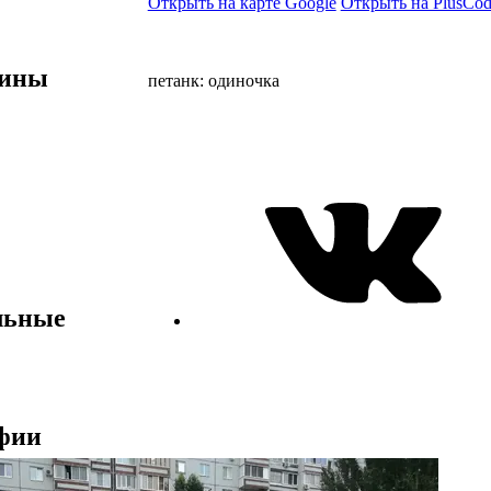
Открыть на карте Google
Открыть на PlusCod
лины
петанк: одиночка
льные
фии