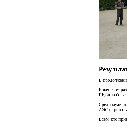
Результа
В продолжении
В женском раз
Шубина Ольга
Среди мужчин 
АЭС), третье 
Всем, кто при