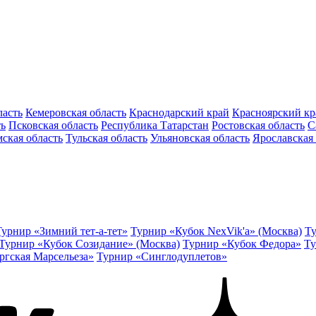
ласть
Кемеровская область
Краснодарский край
Красноярский кр
ть
Псковская область
Республика Татарстан
Ростовская область
С
ская область
Тульская область
Ульяновская область
Ярославская 
Турнир «Зимний тет-а-тет»
Турнир «Кубок NexVik'a» (Москва)
Ту
Турнир «Кубок Созидание» (Москва)
Турнир «Кубок Федора»
Ту
ргская Марсельеза»
Турнир «Синглодуплетов»