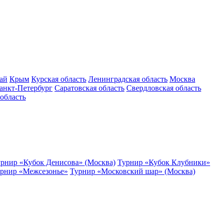
ай
Крым
Курская область
Ленинградская область
Москва
анкт-Петербург
Саратовская область
Свердловская область
область
рнир «Кубок Денисова» (Москва)
Турнир «Кубок Клубники»
рнир «Межсезонье»
Турнир «Московский шар» (Москва)