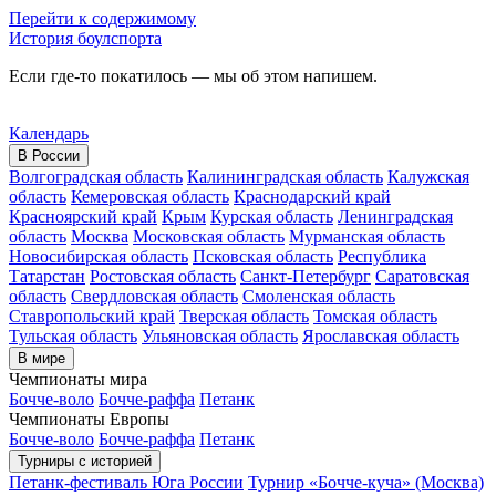
Перейти к содержимому
История боулспорта
Если где-то покатилось — мы об этом напишем.
Календарь
В России
Волгоградская область
Калининградская область
Калужская
область
Кемеровская область
Краснодарский край
Красноярский край
Крым
Курская область
Ленинградская
область
Москва
Московская область
Мурманская область
Новосибирская область
Псковская область
Республика
Татарстан
Ростовская область
Санкт-Петербург
Саратовская
область
Свердловская область
Смоленская область
Ставропольский край
Тверская область
Томская область
Тульская область
Ульяновская область
Ярославская область
В мире
Чемпионаты мира
Бочче-воло
Бочче-раффа
Петанк
Чемпионаты Европы
Бочче-воло
Бочче-раффа
Петанк
Турниры с историей
Петанк-фестиваль Юга России
Турнир «Бочче-куча» (Москва)