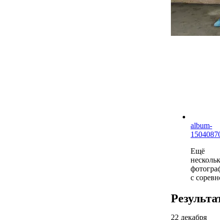
album-
1504087
Ещё
несколь
фотогра
с соревн
Результа
22 декабря