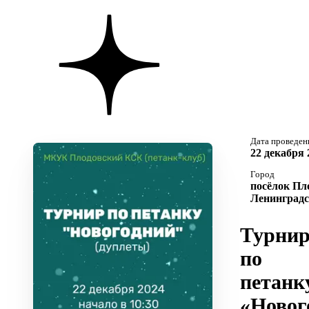
Дата проведен
22 декабря 
Город
посёлок Пло
Ленинградс
Турни
по
петанк
«Новог