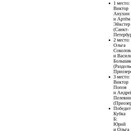
1 место:
Виктор
Анухин
и Артём
Эйкстер
(Санкт-
Петербур
2 место:
Ольга
Соколов
и Васил
Большак
(Раздолье
Приозерс
3 место:
Виктор
Попов
и Андре
Пелевин
(Приозер
Победит
Кубка
Б:
Юрий
и Ольга