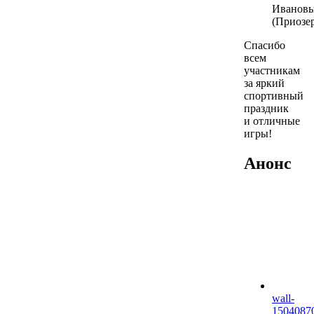
Иванов
(Приозер
Спасибо
всем
участникам
за яркий
спортивный
праздник
и отличные
игры!
Анонс
wall-
1504087