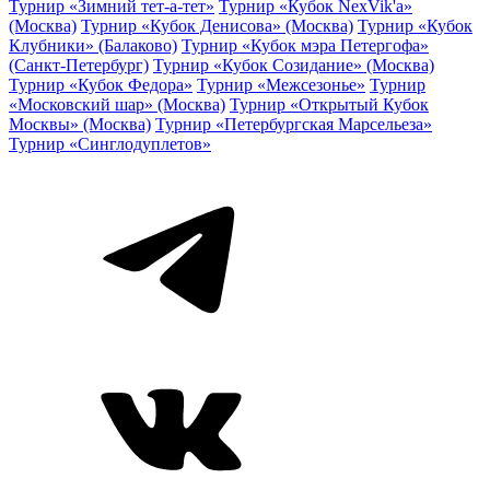
Турнир «Зимний тет-а-тет»
Турнир «Кубок NexVik'a»
(Москва)
Турнир «Кубок Денисова» (Москва)
Турнир «Кубок
Клубники» (Балаково)
Турнир «Кубок мэра Петергофа»
(Санкт-Петербург)
Турнир «Кубок Созидание» (Москва)
Турнир «Кубок Федора»
Турнир «Межсезонье»
Турнир
«Московский шар» (Москва)
Турнир «Открытый Кубок
Москвы» (Москва)
Турнир «Петербургская Марсельеза»
Турнир «Синглодуплетов»