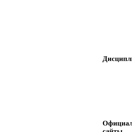
Дисцип
Официа
сайты