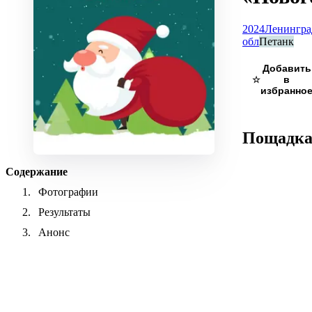
2024
Ленингра
обл
Петанк
☆
Пощадк
Содержание
Фотографии
Результаты
Анонс