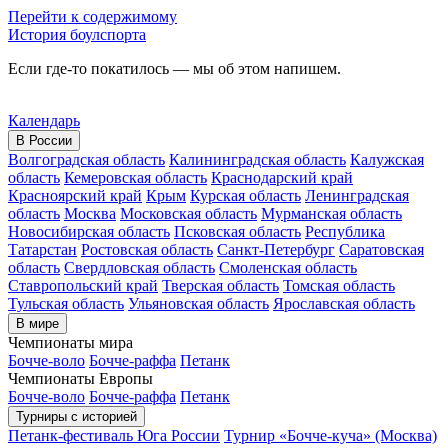
Перейти к содержимому
История боулспорта
Если где-то покатилось — мы об этом напишем.
Календарь
В России
Волгоградская область
Калининградская область
Калужская
область
Кемеровская область
Краснодарский край
Красноярский край
Крым
Курская область
Ленинградская
область
Москва
Московская область
Мурманская область
Новосибирская область
Псковская область
Республика
Татарстан
Ростовская область
Санкт-Петербург
Саратовская
область
Свердловская область
Смоленская область
Ставропольский край
Тверская область
Томская область
Тульская область
Ульяновская область
Ярославская область
В мире
Чемпионаты мира
Бочче-воло
Бочче-раффа
Петанк
Чемпионаты Европы
Бочче-воло
Бочче-раффа
Петанк
Турниры с историей
Петанк-фестиваль Юга России
Турнир «Бочче-куча» (Москва)