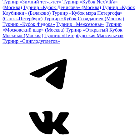
Турнир «Зимний тет-а-тет»
Турнир «Кубок NexVik'a»
(Москва)
Турнир «Кубок Денисова» (Москва)
Турнир «Кубок
Клубники» (Балаково)
Турнир «Кубок мэра Петергофа»
(Санкт-Петербург)
Турнир «Кубок Созидание» (Москва)
Турнир «Кубок Федора»
Турнир «Межсезонье»
Турнир
«Московский шар» (Москва)
Турнир «Открытый Кубок
Москвы» (Москва)
Турнир «Петербургская Марсельеза»
Турнир «Синглодуплетов»