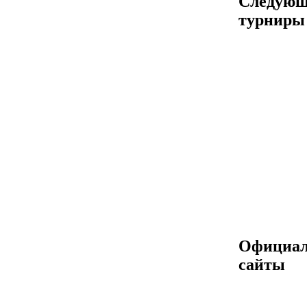
Следующ
турниры
Официа
сайты