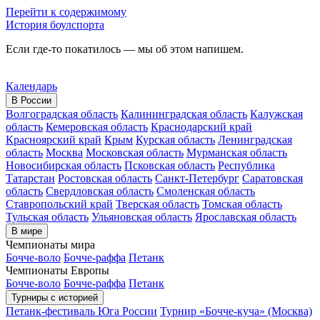
Перейти к содержимому
История боулспорта
Если где-то покатилось — мы об этом напишем.
Календарь
В России
Волгоградская область
Калининградская область
Калужская
область
Кемеровская область
Краснодарский край
Красноярский край
Крым
Курская область
Ленинградская
область
Москва
Московская область
Мурманская область
Новосибирская область
Псковская область
Республика
Татарстан
Ростовская область
Санкт-Петербург
Саратовская
область
Свердловская область
Смоленская область
Ставропольский край
Тверская область
Томская область
Тульская область
Ульяновская область
Ярославская область
В мире
Чемпионаты мира
Бочче-воло
Бочче-раффа
Петанк
Чемпионаты Европы
Бочче-воло
Бочче-раффа
Петанк
Турниры с историей
Петанк-фестиваль Юга России
Турнир «Бочче-куча» (Москва)