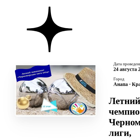
Дата проведен
24 августа 
Город
Анапа · Кр
Летни
чемпио
Черном
лиги,