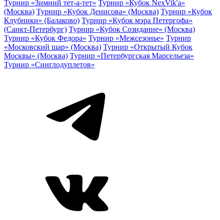
Турнир «Зимний тет-а-тет»
Турнир «Кубок NexVik'a»
(Москва)
Турнир «Кубок Денисова» (Москва)
Турнир «Кубок
Клубники» (Балаково)
Турнир «Кубок мэра Петергофа»
(Санкт-Петербург)
Турнир «Кубок Созидание» (Москва)
Турнир «Кубок Федора»
Турнир «Межсезонье»
Турнир
«Московский шар» (Москва)
Турнир «Открытый Кубок
Москвы» (Москва)
Турнир «Петербургская Марсельеза»
Турнир «Синглодуплетов»