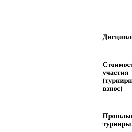
Дисцип
Стоимос
участия
(турнир
взнос)
Прошлы
турниры