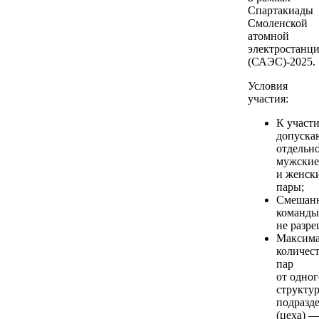
Спартакиады
Смоленской
атомной
электростанц
(САЭС)-2025.
Условия
участия:
К участ
допуска
отдельн
мужские
и женск
пары;
Смешан
команды
не разр
Максима
количес
пар
от одног
структу
подразд
(цеха) 