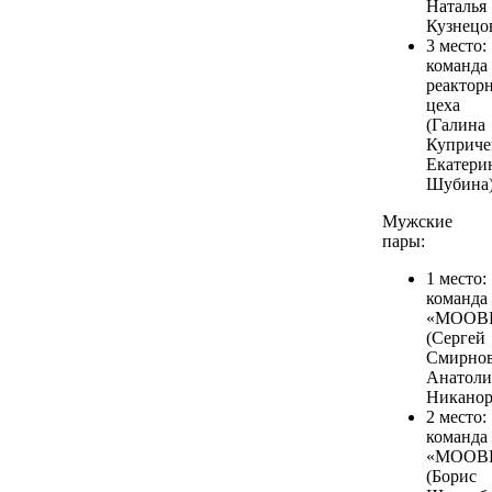
Наталья
Кузнецов
3 место:
команда
реактор
цеха
(Галина
Куприче
Екатери
Шубина)
Мужские
пары:
1 место:
команда
«МООВК
(Сергей
Смирнов
Анатол
Никанор
2 место:
команда
«МООВК
(Борис