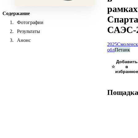
рамках
Содержание
Спарт
Фотографии
САЭС-
Результаты
Анонс
2025
Смоленск
обл
Петанк
☆
Пощадк