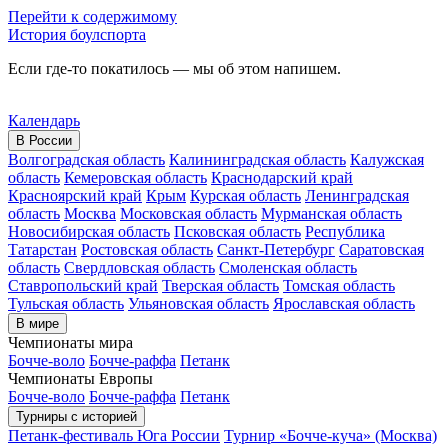
Перейти к содержимому
История боулспорта
Если где-то покатилось — мы об этом напишем.
Календарь
В России
Волгоградская область
Калининградская область
Калужская
область
Кемеровская область
Краснодарский край
Красноярский край
Крым
Курская область
Ленинградская
область
Москва
Московская область
Мурманская область
Новосибирская область
Псковская область
Республика
Татарстан
Ростовская область
Санкт-Петербург
Саратовская
область
Свердловская область
Смоленская область
Ставропольский край
Тверская область
Томская область
Тульская область
Ульяновская область
Ярославская область
В мире
Чемпионаты мира
Бочче-воло
Бочче-раффа
Петанк
Чемпионаты Европы
Бочче-воло
Бочче-раффа
Петанк
Турниры с историей
Петанк-фестиваль Юга России
Турнир «Бочче-куча» (Москва)