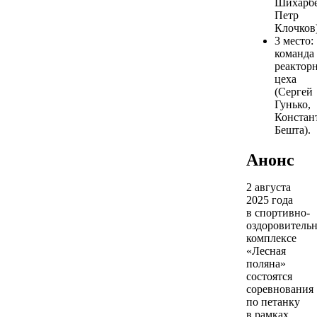
Шихарбе
Петр
Клочков)
3 место:
команда
реактор
цеха
(Сергей
Гунько,
Констан
Бешта).
Анонс
2 августа
2025 года
в спортивно-
оздоровитель
комплексе
«Лесная
поляна»
состоятся
соревнования
по петанку
в рамках