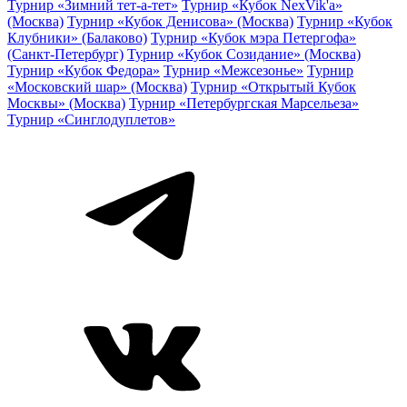
Турнир «Зимний тет-а-тет»
Турнир «Кубок NexVik'a»
(Москва)
Турнир «Кубок Денисова» (Москва)
Турнир «Кубок
Клубники» (Балаково)
Турнир «Кубок мэра Петергофа»
(Санкт-Петербург)
Турнир «Кубок Созидание» (Москва)
Турнир «Кубок Федора»
Турнир «Межсезонье»
Турнир
«Московский шар» (Москва)
Турнир «Открытый Кубок
Москвы» (Москва)
Турнир «Петербургская Марсельеза»
Турнир «Синглодуплетов»