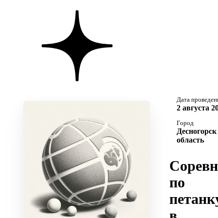
Дата проведен
2 августа 2
Город
Десногорск
область
Соревн
по
петанк
в