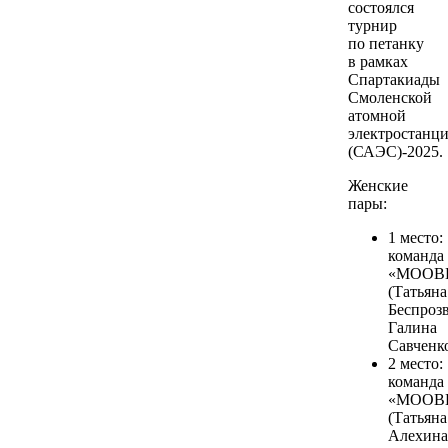
состоялся
турнир
по петанку
в рамках
Спартакиады
Смоленской
атомной
электростанц
(САЭС)-2025.
Женские
пары:
1 место:
команда
«МООВК
(Татьяна
Беспроз
Галина
Савченко
2 место:
команда
«МООВК
(Татьяна
Алехина