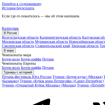
Перейти к содержимому
История боулспорта
Если где-то покатилось — мы об этом напишем.
Календарь
В России
Волгоградская область
Калининградская область
Калужская об
Московская область
Мурманская область
Новосибирская облас
Смоленская область
Ставропольский край
Тверская область
Том
В мире
Чемпионаты мира
Бочче-воло
Бочче-раффа
Петанк
Чемпионаты Европы
Бочче-воло
Бочче-раффа
Петанк
Турниры с историей
Петанк-фестиваль Юга России
Турнир «Бочче-куча» (Москва)
(Балаково)
Турнир «Кубок мэра Петергофа» (Санкт-Петербург)
Турнир «Открытый Кубок Москвы» (Москва)
Турнир «Петербу