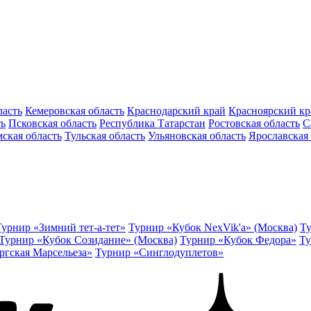
ласть
Кемеровская область
Краснодарский край
Красноярский кр
ть
Псковская область
Республика Татарстан
Ростовская область
С
ская область
Тульская область
Ульяновская область
Ярославская 
Турнир «Зимний тет-а-тет»
Турнир «Кубок NexVik'a» (Москва)
Ту
Турнир «Кубок Созидание» (Москва)
Турнир «Кубок Федора»
Ту
ргская Марсельеза»
Турнир «Синглодуплетов»