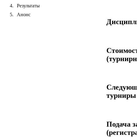
Результаты
Анонс
Дисцип
Стоимос
(турнирн
Следующ
турниры
Подача з
(регистр