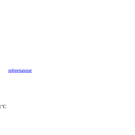
spbpetanque
1°C