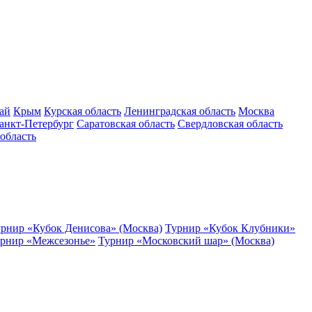
ай
Крым
Курская область
Ленинградская область
Москва
анкт-Петербург
Саратовская область
Свердловская область
область
рнир «Кубок Денисова» (Москва)
Турнир «Кубок Клубники»
рнир «Межсезонье»
Турнир «Московский шар» (Москва)