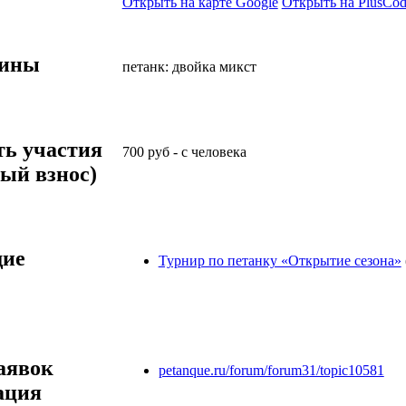
Открыть на карте Google
Открыть на PlusCod
лины
петанк: двойка микст
ть участия
700
руб
-
с человека
ый взнос)
ие
Турнир по петанку «Открытие сезона»
аявок
petanque.ru/forum/forum31/topic10581
ация